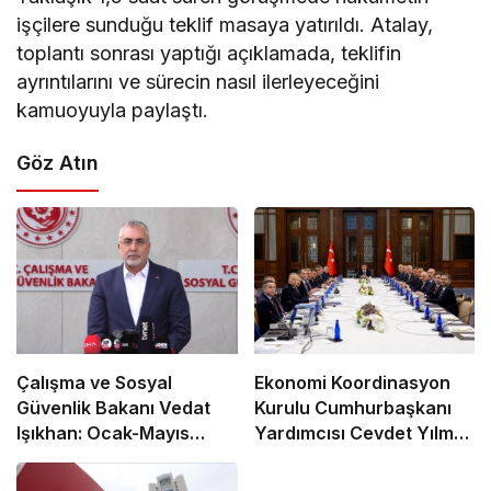
işçilere sunduğu teklif masaya yatırıldı. Atalay,
toplantı sonrası yaptığı açıklamada, teklifin
ayrıntılarını ve sürecin nasıl ilerleyeceğini
kamuoyuyla paylaştı.
Göz Atın
Çalışma ve Sosyal
Ekonomi Koordinasyon
Güvenlik Bakanı Vedat
Kurulu Cumhurbaşkanı
Işıkhan: Ocak-Mayıs
Yardımcısı Cevdet Yılmaz
Ayları Arasında 590 Bine
Başkanlığında Toplandı
Yakın İşe Yerleştirmeye