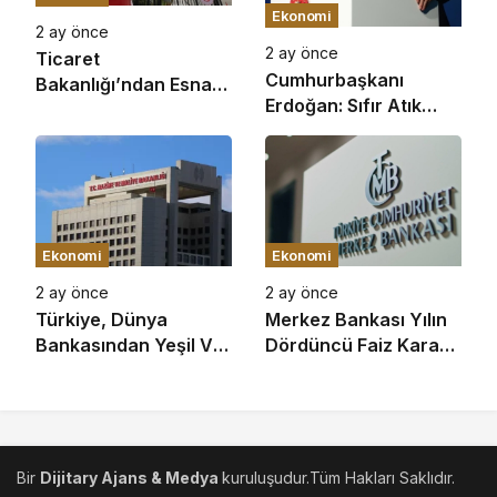
Ekonomi
2 ay önce
2 ay önce
Ticaret
Cumhurbaşkanı
Bakanlığı’ndan Esnaf
Erdoğan: Sıfır Atık
Ve Sanatkarlara
Hareketi’yle
Büyük Destek: Son 23
Ekonomiye 365 Milyar
Yılda Toplam 803
Lira Katkı Sağladık
Milyar Lira Kredi
Sağlandı
Ekonomi
Ekonomi
2 ay önce
2 ay önce
Türkiye, Dünya
Merkez Bankası Yılın
Bankasından Yeşil Ve
Dördüncü Faiz Kararı
Geleceğin Şehirleri
İçin Toplanıyor: Gözler
Projesi İçin 191,5
Perşembe Gününe
Milyon Euro
Çevrildi
Finansman Sağladı
Bir
Dijitary Ajans & Medya
kuruluşudur.Tüm Hakları Saklıdır.