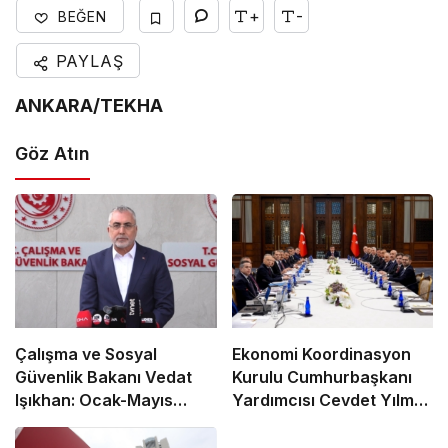
+
-
BEĞEN
PAYLAŞ
ANKARA/TEKHA
Göz Atın
Çalışma ve Sosyal
Ekonomi Koordinasyon
Güvenlik Bakanı Vedat
Kurulu Cumhurbaşkanı
Işıkhan: Ocak-Mayıs
Yardımcısı Cevdet Yılmaz
Ayları Arasında 590 Bine
Başkanlığında Toplandı
Yakın İşe Yerleştirmeye