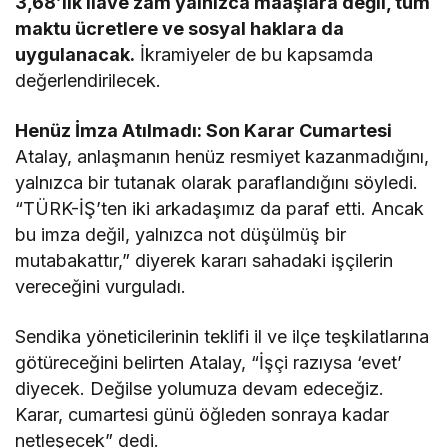
3,68’lik ilave zam yalnızca maaşlara değil, tüm
maktu ücretlere ve sosyal haklara da
uygulanacak.
İkramiyeler de bu kapsamda
değerlendirilecek.
Henüz İmza Atılmadı: Son Karar Cumartesi
Atalay, anlaşmanın henüz resmiyet kazanmadığını,
yalnızca bir tutanak olarak paraflandığını söyledi.
“TÜRK-İŞ’ten iki arkadaşımız da paraf etti. Ancak
bu imza değil, yalnızca not düşülmüş bir
mutabakattır,” diyerek kararı sahadaki işçilerin
vereceğini vurguladı.
Sendika yöneticilerinin teklifi il ve ilçe teşkilatlarına
götüreceğini belirten Atalay, “İşçi razıysa ‘evet’
diyecek. Değilse yolumuza devam edeceğiz.
Karar, cumartesi günü öğleden sonraya kadar
netleşecek” dedi.