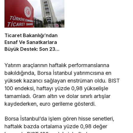
Aracılık Ettik
Ticaret Bakanlığı’ndan
Esnaf Ve Sanatkarlara
Büyük Destek: Son 23
Yılda Toplam 803 Milyar
Lira Kredi Sağlandı
Yatırım araçlarının haftalık performanslarına
bakıldığında, Borsa İstanbul yatırımcısına en
yüksek kazancı sağlayan enstrüman oldu. BIST
100 endeksi, haftayı yüzde 0,98 yükselişle
tamamladı. Gram altın ve dolar sınırlı artışlar
kaydederken, euro gerileme gösterdi.
Borsa İstanbul’da işlem gören hisse senetleri,
haftalık bazda ortalama yüzde 0,98 değer