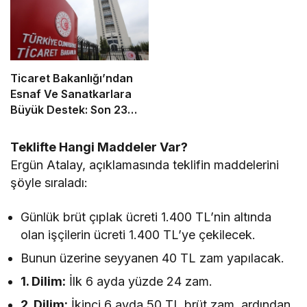
Aracılık Ettik
Ticaret Bakanlığı’ndan
Esnaf Ve Sanatkarlara
Büyük Destek: Son 23
Yılda Toplam 803 Milyar
Lira Kredi Sağlandı
Teklifte Hangi Maddeler Var?
Ergün Atalay, açıklamasında teklifin maddelerini
şöyle sıraladı:
Günlük brüt çıplak ücreti 1.400 TL’nin altında
olan işçilerin ücreti 1.400 TL’ye çekilecek.
Bunun üzerine seyyanen 40 TL zam yapılacak.
1. Dilim:
İlk 6 ayda yüzde 24 zam.
2. Dilim:
İkinci 6 ayda 50 TL brüt zam, ardından