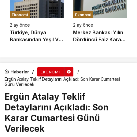
Sağlandı
Ekonomi
Ekonomi
2 ay önce
2 ay önce
Türkiye, Dünya
Merkez Bankası Yılın
Bankasından Yeşil Ve
Dördüncü Faiz Kararı
Geleceğin Şehirleri
İçin Toplanıyor: Gözler
Projesi İçin 191,5
Perşembe Gününe
Milyon Euro
Çevrildi
Finansman Sağladı
Haberler
EKONOMI
Ergün Atalay Teklif Detaylarını Açıkladı: Son Karar Cumartesi
Günü Verilecek
Ergün Atalay Teklif
Detaylarını Açıkladı: Son
Karar Cumartesi Günü
Verilecek