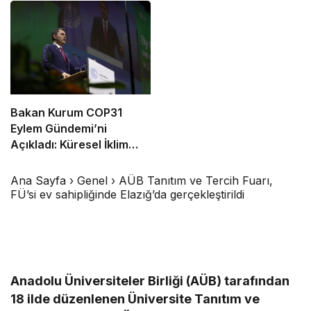
Bakan Kurum COP31
Eylem Gündemi’ni
Açıkladı: Küresel İklim
Eylemi İçin 10 Öncelikli
Alan Ve 6 Hedef
Ana Sayfa
›
Genel
›
AÜB Tanıtım ve Tercih Fuarı,
Belirlendi
FÜ’si ev sahipliğinde Elazığ’da gerçekleştirildi
Anadolu Üniversiteler Birliği (AÜB) tarafından
18 ilde düzenlenen Üniversite Tanıtım ve