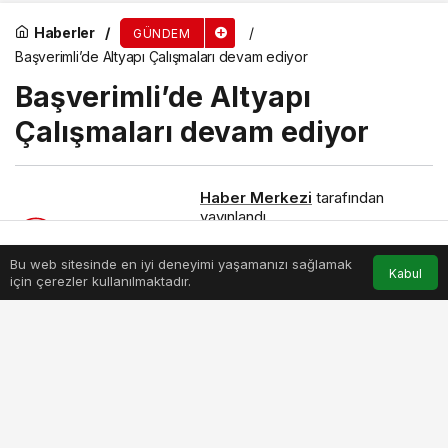
Anma Mesajı
Haberler
GÜNDEM
Başverimli’de Altyapı Çalışmaları devam ediyor
Başverimli’de Altyapı
Çalışmaları devam ediyor
Haber Merkezi
tarafından
yayınlandı
27 Mayıs 2025, 23:19
yayınlandı
27 Mayıs 2025, 23:19
güncellendi
Bu web sitesinde en iyi deneyimi yaşamanızı sağlamak
Anasayfa
Akış
Hesabım
Kabul
için çerezler kullanılmaktadır.
PAYLAŞ
BEĞEN