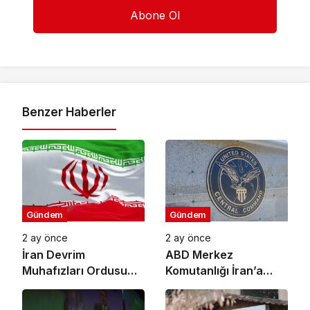
Benzer Haberler
Gündem
Gündem
2 ay önce
2 ay önce
İran Devrim
ABD Merkez
Muhafızları Ordusu
Komutanlığı İran’a
ABD’nin Ürdün’deki
Yönelik Savunma
Askeri Üssünü Vurdu
Amaçlı Saldırıların