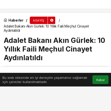
52 Şüpheli Hakkında
Yapan 13 Şüpheli
Gözaltı Kararı
Yakalandı
Haberler
ASAYIŞ
Adalet Bakanı Akın Gürlek: 10 Yıllık Faili Meçhul Cinayet
Aydınlatıldı
Adalet Bakanı Akın Gürlek: 10
Yıllık Faili Meçhul Cinayet
Aydınlatıldı
Haber Merkezi
tarafından
Bu web sitesinde en iyi deneyimi yaşamanızı sağlamak
yayınlandı
Anasayfa
Akış
Hesabım
Kabul
için çerezler kullanılmaktadır.
19 Mayıs 2026, 00:17
yayınlandı
19 Mayıs 2026, 00:17
güncellendi