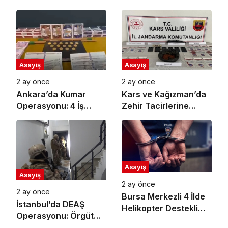
Dolandırıcılığı
Duruşma Başlıyor
Operasyonu: 27
Gözaltı
Asayiş
Asayiş
2 ay önce
2 ay önce
Ankara’da Kumar
Kars ve Kağızman’da
Operasyonu: 4 İş
Zehir Tacirlerine
Yerine Baskın, 11
Büyük Darbe: 7
Gözaltı
Tutuklama!
Asayiş
Asayiş
2 ay önce
2 ay önce
Bursa Merkezli 4 İlde
İstanbul’da DEAŞ
Helikopter Destekli
Operasyonu: Örgüt
Narkotik Operasyonu:
Yanlısı Paylaşım