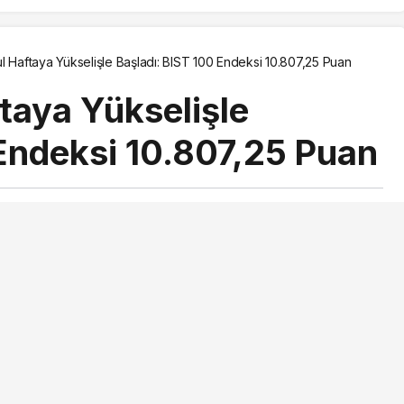
l Haftaya Yükselişle Başladı: BIST 100 Endeksi 10.807,25 Puan
taya Yükselişle
 Endeksi 10.807,25 Puan
ından yayınlandı
yayınlandı
5 Ağustos 2025, 01:57
güncellendi
PAYLAŞ
BEĞEN
 seyirle başladı. BIST 100 endeksi, önceki kapanışa