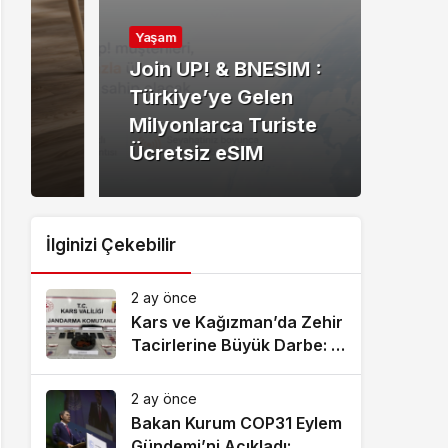
Yaşa
Yaşam
Kuz
Join UP! & BNESIM :
Anla
Türkiye’ye Gelen
Doğ
Milyonlarca Turiste
Hizm
Ücretsiz eSIM
Bul
İlginizi Çekebilir
2 ay önce
Kars ve Kağızman’da Zehir
Tacirlerine Büyük Darbe: 7
Tutuklama!
2 ay önce
Bakan Kurum COP31 Eylem
Gündemi’ni Açıkladı: