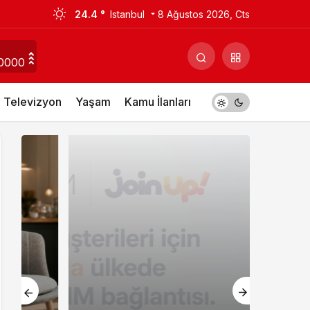
24.4 °
Istanbul
8 Ağustos 2026, Cts
0000
Televizyon
Yaşam
Kamu İlanları