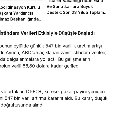
Ticaret Bakanlığı’ndan Esnaf
Ve Sanatkarlara Büyük
oordinasyon Kurulu
Destek: Son 23 Yılda Toplam
şkanı Yardımcısı
803 Milyar Lira Kredi Sağlandı
lmaz Başkanlığında
İstihdam Verileri Etkisiyle Düşüşle Başladı
unun eylülde günlük 547 bin varillik üretim artışı
ı. Ayrıca, ABD’de açıklanan zayıf istihdam verileri,
larda dalgalanmalara yol açtı. Bu gelişmelerin
olün varili 66,80 dolara kadar geriledi.
 ve ortakları OPEC+, küresel pazar payını yeniden
 547 bin varil artırma kararını aldı. Bu karar, düşük
 doğrultusunda alındı.