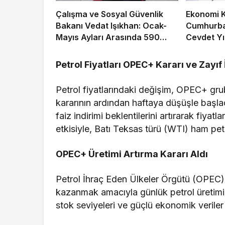
Çalışma ve Sosyal Güvenlik
Ekonomi K
Bakanı Vedat Işıkhan: Ocak-
Cumhurba
Mayıs Ayları Arasında 590
Cevdet Yı
Bine Yakın İşe Yerleştirmeye
Toplandı
Aracılık Ettik
Petrol Fiyatları OPEC+ Kararı ve Zayıf 
Petrol fiyatlarındaki değişim, OPEC+ grub
kararının ardından haftaya düşüşle başlad
faiz indirimi beklentilerini artırarak fiyat
etkisiyle, Batı Teksas türü (WTI) ham petr
OPEC+ Üretimi Artırma Kararı Aldı
Petrol İhraç Eden Ülkeler Örgütü (OPEC)
kazanmak amacıyla günlük petrol üretimini
stok seviyeleri ve güçlü ekonomik veriler