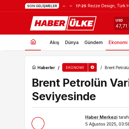
Rezze Design, Türk H
17:25
SON GELIŞMELER
Borsa İstanbul Haftaya Yükselişle Başladı: B
USD
47,71
Akış
Dünya
Gündem
Ekonomi
Haberler
Brent Petrolü
EKONOMI
Brent Petrolün Vari
Seviyesinde
Haber Merkezi
taraf
5 Ağustos 2025, 03:5