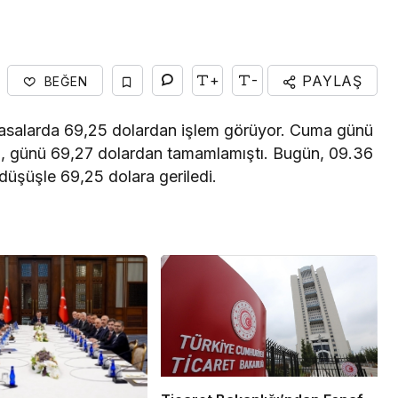
Yaşam
Rezze Design, Türk
+
-
PAYLAŞ
BEĞEN
HORECA Mobilyasını
Uluslararası Projelere
 piyasalarda 69,25 dolardan işlem görüyor. Cuma günü
Taşıyor
l, günü 69,27 dolardan tamamlamıştı. Bugün, 09.36
ir düşüşle 69,25 dolara geriledi.