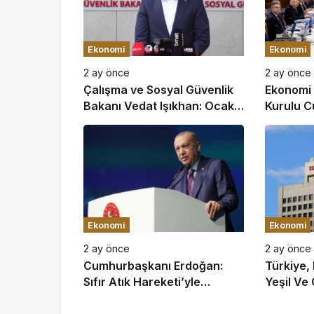
Ekonomi
Ekonomi
2 ay önce
2 ay önce
Çalışma ve Sosyal Güvenlik
Ekonomi
Bakanı Vedat Işıkhan: Ocak-
Kurulu 
Mayıs Ayları Arasında 590
Yardımcı
Bine Yakın İşe Yerleştirmeye
Başkanlı
Aracılık Ettik
Ekonomi
Ekonomi
2 ay önce
2 ay önce
Cumhurbaşkanı Erdoğan:
Türkiye,
Sıfır Atık Hareketi’yle
Yeşil Ve 
Ekonomiye 365 Milyar Lira
Projesi İ
Katkı Sağladık
Finansma