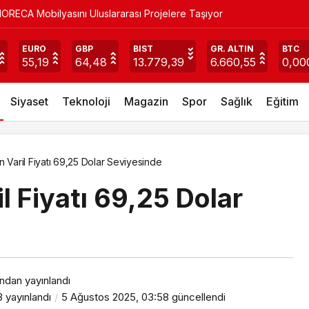
ORECA Mobilyasını Uluslararası Projelere Taşıyor
IST 100 Endeksi 10.807,25 Puan
EURO
GBP
BIST
GR. ALTIN
BTC
55,19
64,48
13.779,39
6.660,55
0,00
Siyaset
Teknoloji
Magazin
Spor
Sağlık
Eğitim
n Varil Fiyatı 69,25 Dolar Seviyesinde
l Fiyatı 69,25 Dolar
ından yayınlandı
8
yayınlandı
5 Ağustos 2025, 03:58
güncellendi