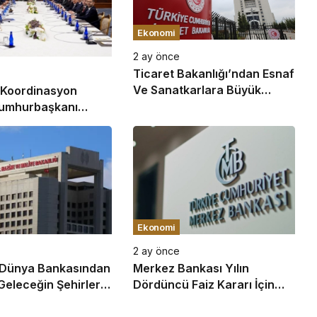
Ekonomi
2 ay önce
Ticaret Bakanlığı’ndan Esnaf
Ve Sanatkarlara Büyük
 Koordinasyon
Destek: Son 23 Yılda Toplam
Cumhurbaşkanı
803 Milyar Lira Kredi
sı Cevdet Yılmaz
Sağlandı
ğında Toplandı
Ekonomi
2 ay önce
 Dünya Bankasından
Merkez Bankası Yılın
Geleceğin Şehirleri
Dördüncü Faiz Kararı İçin
çin 191,5 Milyon Euro
Toplanıyor: Gözler Perşembe
n Sağladı
Gününe Çevrildi