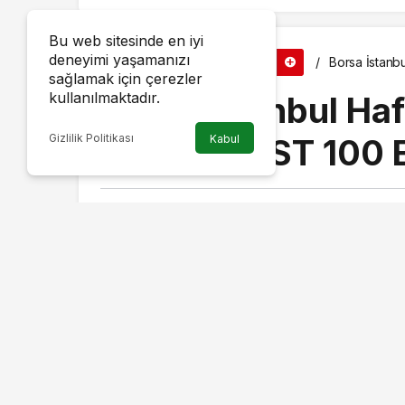
Bu web sitesinde en iyi
deneyimi yaşamanızı
Haberler
Borsa İstanbu
EKONOMI
sağlamak için çerezler
kullanılmaktadır.
Borsa İstanbul Haf
Gizlilik Politikası
Başladı: BIST 100
Kabul
Haber Merkezi
taraf
5 Ağustos 2025, 01:57
Borsa İstanbul, haftaya alış ağırlıklı bir