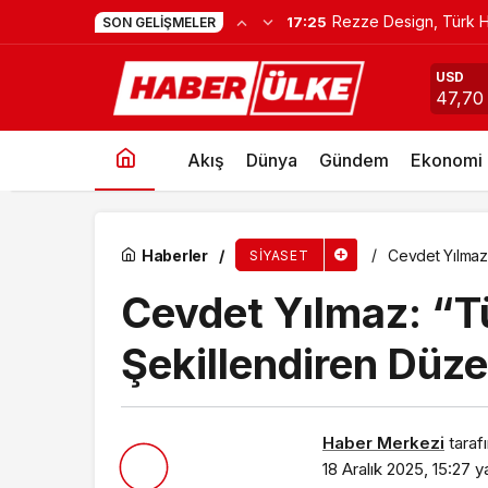
Rezze Design, Türk H
17:25
SON GELIŞMELER
Ömer Baran Yeşilbağ’a İYİ Parti Kars Merkez 
USD
47,70
Akış
Dünya
Gündem
Ekonomi
Haberler
Cevdet Yılmaz:
SIYASET
Cevdet Yılmaz: “Tü
Şekillendiren Düz
Haber Merkezi
taraf
18 Aralık 2025, 15:27
ya