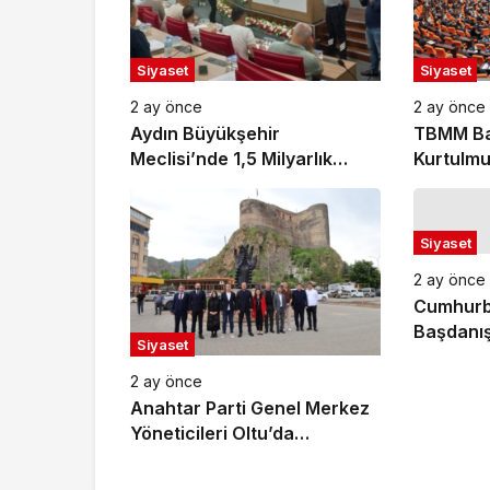
Siyaset
Siyaset
2 ay önce
2 ay önce
Aydın Büyükşehir
TBMM Ba
Meclisi’nde 1,5 Milyarlık
Kurtulmu
Kredi Tartışması: “Pavyon”
‘Ziyaretç
Sözü Gerginlik Yarattı
Toplantı
Gerekçes
Siyaset
Alınmay
2 ay önce
Cumhurb
Başdanış
Siyaset
Topçu’da
‘Türkista
2 ay önce
İlişkin A
Anahtar Parti Genel Merkez
Emperyal
Yöneticileri Oltu’da
Atılmış T
Vatandaşlarla Buluştu