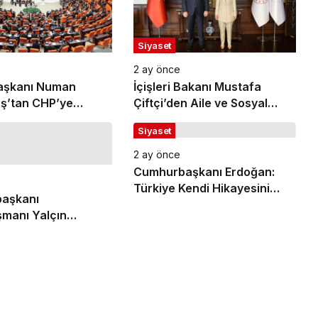
Siyaset
2 ay önce
şkanı Numan
İçişleri Bakanı Mustafa
ş’tan CHP’ye
Çiftçi’den Aile ve Sosyal
i’ Yazısı: Grup
Hizmetler Bakanı Mahinur
Siyaset
sına Güvenlik
Özdemir Göktürk’e Ziyaret
iyle Ziyaretçi
2 ay önce
acak
Cumhurbaşkanı Erdoğan:
Türkiye Kendi Hikayesini
aşkanı
Yazan Oyun Kurucu Bir
manı Yalçın
Aktör Haline Geldi
n Müfredattaki
n’ Değişikliğine
çıklama:
izmin Suratına
arihi Bir Tokat Oldu