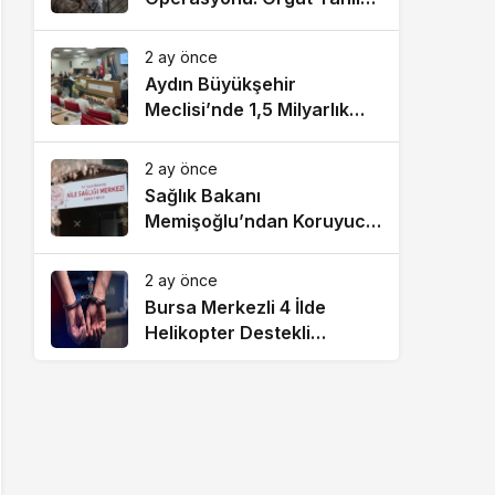
Paylaşım Yapan 13 Şüpheli
Yakalandı
2 ay önce
Aydın Büyükşehir
Meclisi’nde 1,5 Milyarlık
Kredi Tartışması: “Pavyon”
Sözü Gerginlik Yarattı
2 ay önce
Sağlık Bakanı
Memişoğlu’ndan Koruyucu
Sağlık Hizmetleri
Açıklaması: 2026 Yılının İlk
2 ay önce
4 Ayında Sağlıklı Hayat
Bursa Merkezli 4 İlde
Merkezlerine 96 Bini Aşkın
Helikopter Destekli
Başvuru Yapıldı
Narkotik Operasyonu: 52
Şüpheli Hakkında Gözaltı
Kararı