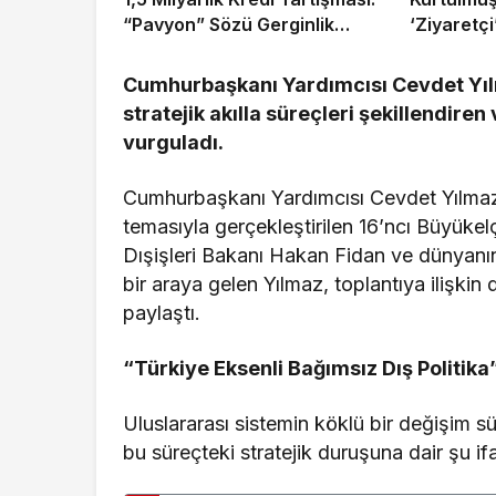
“Pavyon” Sözü Gerginlik
‘Ziyaretçi
Yarattı
Toplantıs
Gerekçesi
Cumhurbaşkanı Yardımcısı Cevdet Yılmaz
Alınmaya
stratejik akılla süreçleri şekillendir
vurguladı.
Cumhurbaşkanı Yardımcısı Cevdet Yılmaz, 
temasıyla gerçekleştirilen 16’ncı Büyükelçi
Dışişleri Bakanı Hakan Fidan ve dünyanın
bir araya gelen Yılmaz, toplantıya ilişki
paylaştı.
“Türkiye Eksenli Bağımsız Dış Politika
Uluslararası sistemin köklü bir değişim s
bu süreçteki stratejik duruşuna dair şu ifa