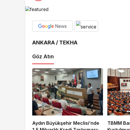
ANKARA / TEKHA
Göz Atın
Aydın Büyükşehir Meclisi’nde
TBMM Ba
1,5 Milyarlık Kredi Tartışması:
Kurtulmuş