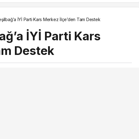
şilbağ’a İYİ Parti Kars Merkez İlçe’den Tam Destek
ğ’a İYİ Parti Kars
am Destek
ından yayınlandı
yınlandı
18 Aralık 2025, 11:25
güncellendi
PAYLAŞ
BEĞEN