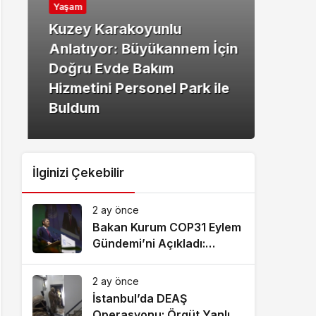
Yaşam
Kuzey Karakoyunlu
Yaşa
Anlatıyor: Büyükannem İçin
Doğru Evde Bakım
Fizy
Hizmetini Personel Park ile
Teda
Buldum
Mer
İlginizi Çekebilir
2 ay önce
Bakan Kurum COP31 Eylem
Gündemi’ni Açıkladı:
Küresel İklim Eylemi İçin 10
Öncelikli Alan Ve 6 Hedef
2 ay önce
Belirlendi
İstanbul’da DEAŞ
Operasyonu: Örgüt Yanlısı