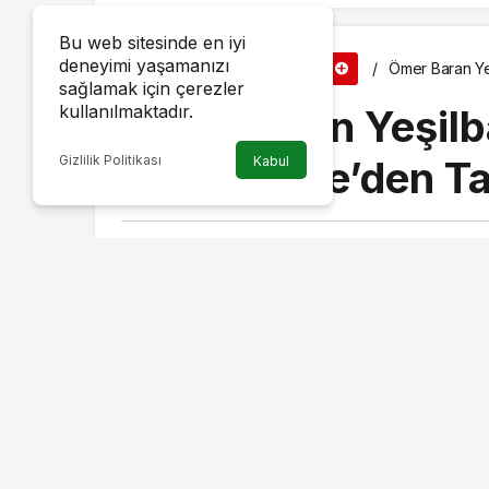
Bu web sitesinde en iyi
deneyimi yaşamanızı
Haberler
Ömer Baran Ye
SIYASET
sağlamak için çerezler
kullanılmaktadır.
Ömer Baran Yeşilba
Gizlilik Politikası
Merkez İlçe’den T
Kabul
Haber Merkezi
taraf
18 Aralık 2025, 11:24
ya
CEM DAŞDELEN- KARS / TEKHA