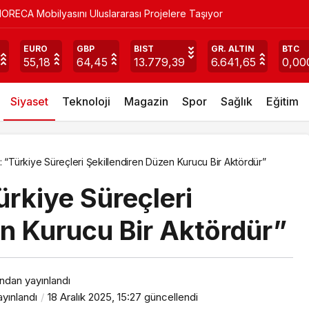
ORECA Mobilyasını Uluslararası Projelere Taşıyor
İlçe’den Tam Destek
EURO
GBP
BIST
GR. ALTIN
BTC
55,18
64,45
13.779,39
6.641,65
0,00
Siyaset
Teknoloji
Magazin
Spor
Sağlık
Eğitim
 “Türkiye Süreçleri Şekillendiren Düzen Kurucu Bir Aktördür”
rkiye Süreçleri
en Kurucu Bir Aktördür”
ından yayınlandı
yınlandı
18 Aralık 2025, 15:27
güncellendi