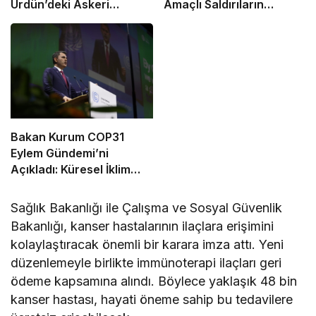
Ürdün’deki Askeri
Amaçlı Saldırıların
Üssünü Vurdu
Tamamlandığını Duyurdu
Bakan Kurum COP31
Eylem Gündemi’ni
Açıkladı: Küresel İklim
Eylemi İçin 10 Öncelikli
Alan Ve 6 Hedef
Sağlık Bakanlığı ile Çalışma ve Sosyal Güvenlik
Belirlendi
Bakanlığı, kanser hastalarının ilaçlara erişimini
kolaylaştıracak önemli bir karara imza attı. Yeni
düzenlemeyle birlikte immünoterapi ilaçları geri
ödeme kapsamına alındı. Böylece yaklaşık 48 bin
kanser hastası, hayati öneme sahip bu tedavilere