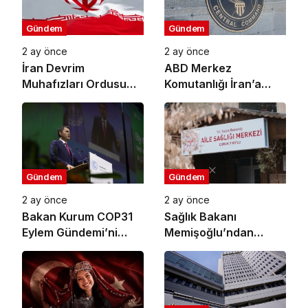
Gündem
Gündem
2 ay önce
2 ay önce
İran Devrim
ABD Merkez
Muhafızları Ordusu
Komutanlığı İran’a
ABD’nin Ürdün’deki
Yönelik Savunma
Askeri Üssünü Vurdu
Amaçlı Saldırıların
Tamamlandığını
Duyurdu
Gündem
Gündem
2 ay önce
2 ay önce
Bakan Kurum COP31
Sağlık Bakanı
Eylem Gündemi’ni
Memişoğlu’ndan
Açıkladı: Küresel İklim
Koruyucu Sağlık
Eylemi İçin 10 Öncelikli
Hizmetleri Açıklaması:
Alan Ve 6 Hedef
2026 Yılının İlk 4
Belirlendi
Ayında Sağlıklı Hayat