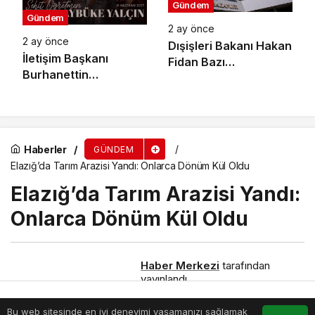
Merkezlerine 96 Bini
Gündem
Gündem
Aşkın Başvuru Yapıldı
2 ay önce
2 ay önce
Dışişleri Bakanı Hakan
İletişim Başkanı
Fidan Bazı
Burhanettin
Büyükelçilerin Yeni
Duran’dan Şehit
Görev Yerlerini Tebliğ
Öğretmen Şenay
Etti
Aybüke Yalçın İçin
Anma Mesajı
Haberler
GÜNDEM
Elazığ’da Tarım Arazisi Yandı: Onlarca Dönüm Kül Oldu
Elazığ’da Tarım Arazisi Yandı:
Onlarca Dönüm Kül Oldu
Haber Merkezi
tarafından
yayınlandı
2 Temmuz 2025, 02:59
yayınlandı
2 Temmuz 2025, 02:59
Bu web sitesinde en iyi deneyimi yaşamanızı sağlamak