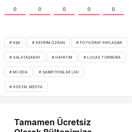
0
0
0
0
0
# AŞK
# DEVRIM ÖZKAN
# FOTOĞRAF PAYLAŞIMI
# GALATASARAY
# HAYATIM
# LUCAS TORREIRA
# MI VIDA
# ŞAMPIYONLAR LIGI
# SOSYAL MEDYA
Tamamen Ücretsiz