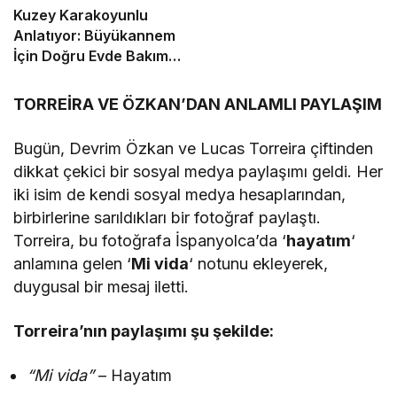
Kuzey Karakoyunlu
Anlatıyor: Büyükannem
İçin Doğru Evde Bakım
Hizmetini Personel Park
ile Buldum
TORREİRA VE ÖZKAN’DAN ANLAMLI PAYLAŞIM
Bugün, Devrim Özkan ve Lucas Torreira çiftinden
dikkat çekici bir sosyal medya paylaşımı geldi. Her
iki isim de kendi sosyal medya hesaplarından,
birbirlerine sarıldıkları bir fotoğraf paylaştı.
Torreira, bu fotoğrafa İspanyolca’da ‘
hayatım
‘
anlamına gelen ‘
Mi vida
‘ notunu ekleyerek,
duygusal bir mesaj iletti.
Torreira’nın paylaşımı şu şekilde:
“Mi vida”
– Hayatım