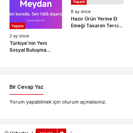
Yaşam
Hizmetini Personel
8 ay önce
Park ile Buldum
Hazır Ürün Yerine El
Emeği Tasarım Tercihi
Yaşam
Büyüyor
2 ay önce
Türkiye’nin Yeni
Sosyal Buluşma
Noktası: Meydan
Bir Cevap Yaz
Yorum yapabilmek için
oturum açmalısınız
.