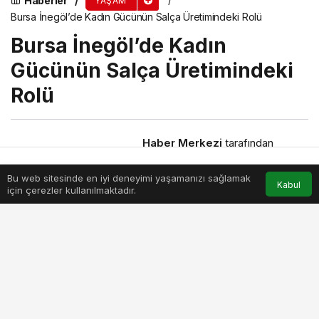
Haberler
YAŞAM
Bursa İnegöl’de Kadın Gücünün Salça Üretimindeki Rolü
Bursa İnegöl’de Kadın
Gücünün Salça Üretimindeki
Rolü
Haber Merkezi
tarafından
yayınlandı
1 Eylül 2024, 20:00
yayınlandı
Bu web sitesinde en iyi deneyimi yaşamanızı sağlamak
Anasayfa
Akış
Hesabım
Kabul
için çerezler kullanılmaktadır.
PAYLAŞ
BEĞEN
Bursa İnegöl’de Kadın Gücünün Önemi: