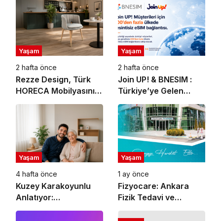
Yaşam
Yaşam
2 hafta önce
2 hafta önce
Rezze Design, Türk
Join UP! & BNESIM :
HORECA Mobilyasını
Türkiye’ye Gelen
Uluslararası Projelere
Milyonlarca Turiste
Taşıyor
Ücretsiz eSIM
Yaşam
Yaşam
4 hafta önce
1 ay önce
Kuzey Karakoyunlu
Fizyocare: Ankara
Anlatıyor:
Fizik Tedavi ve
Büyükannem İçin
Rehabilitasyon
Doğru Evde Bakım
Merkezi