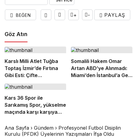
+
-
PAYLAŞ
BEĞEN
Göz Atın
Karslı Milli Atlet Tuğba
Somalili Hakem Omar
Toptaş İzmir’de Fırtına
Artan ABD’ye Alınmadı:
Gibi Esti: Çifte
Miami’den İstanbul’a Geri
Şampiyonlukla Zirveye
Gönderildi
Yerleşti!
Kars 36 Spor ile
Sarıkamış Spor, yükselme
maçında karşı karşıya
geliyor
Ana Sayfa
›
Gündem
›
Profesyonel Futbol Disiplin
Kurulu (PFDK) Üyelerinin Yazışmaları İfşa Oldu