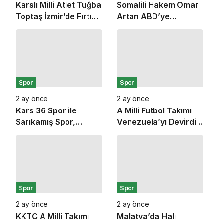
Karslı Milli Atlet Tuğba
Somalili Hakem Omar
Toptaş İzmir’de Fırtına
Artan ABD’ye
Gibi Esti: Çifte
Alınmadı: Miami’den
Şampiyonlukla
İstanbul’a Geri
Zirveye Yerleşti!
Gönderildi
Spor
Spor
2 ay önce
2 ay önce
Kars 36 Spor ile
A Milli Futbol Takımı
Sarıkamış Spor,
Venezuela’yı Devirdi:
yükselme maçında
Dünya Kupası Öncesi
karşı karşıya geliyor
Son Prova Galibiyetle
Bitti
Spor
Spor
2 ay önce
2 ay önce
KKTC A Milli Takımı
Malatya’da Halı