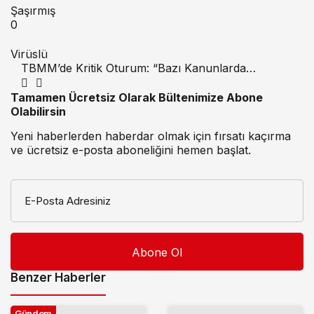
Şaşırmış
0
Virüslü
TBMM’de Kritik Oturum: “Bazı Kanunlarda
Değişiklik” Teklifi Görüşüldü, Muhalefetten Sert
Eleştiriler
Tamamen Ücretsiz Olarak Bültenimize Abone
Olabilirsin
Yeni haberlerden haberdar olmak için fırsatı kaçırma
ve ücretsiz e-posta aboneliğini hemen başlat.
E-Posta Adresiniz
Benzer Haberler
Gündem