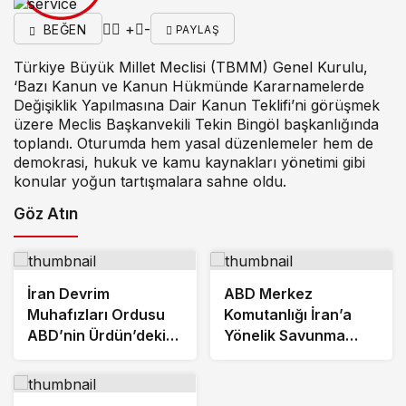
+
-
BEĞEN
PAYLAŞ
Türkiye Büyük Millet Meclisi (TBMM) Genel Kurulu,
‘Bazı Kanun ve Kanun Hükmünde Kararnamelerde
Değişiklik Yapılmasına Dair Kanun Teklifi’ni görüşmek
üzere Meclis Başkanvekili Tekin Bingöl başkanlığında
toplandı. Oturumda hem yasal düzenlemeler hem de
demokrasi, hukuk ve kamu kaynakları yönetimi gibi
konular yoğun tartışmalara sahne oldu.
Göz Atın
İran Devrim
ABD Merkez
Muhafızları Ordusu
Komutanlığı İran’a
ABD’nin Ürdün’deki
Yönelik Savunma
Askeri Üssünü Vurdu
Amaçlı Saldırıların
Tamamlandığını
Duyurdu