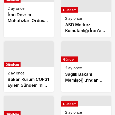
2 ay önce
Gündem
İran Devrim
2 ay önce
Muhafızları Ordusu
ABD Merkez
ABD’nin Ürdün’deki
Komutanlığı İran’a
Askeri Üssünü
Yönelik Savunma
Vurdu
Amaçlı Saldırıların
Tamamlandığını
Duyurdu
Gündem
Gündem
2 ay önce
2 ay önce
Sağlık Bakanı
Bakan Kurum COP31
Memişoğlu’ndan
Eylem Gündemi’ni
Koruyucu Sağlık
Açıkladı: Küresel
Hizmetleri
İklim Eylemi İçin 10
Açıklaması: 2026
Öncelikli Alan Ve 6
Yılının İlk 4 Ayında
Gündem
Hedef Belirlendi
Sağlıklı Hayat
2 ay önce
Gündem