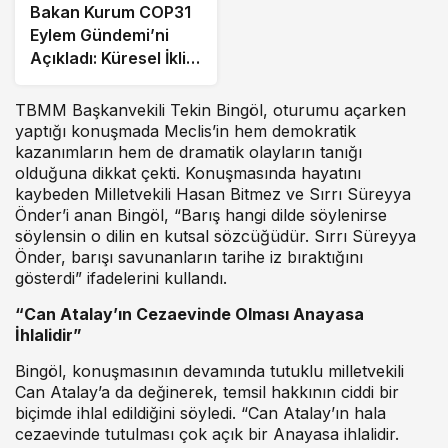
Bakan Kurum COP31
Eylem Gündemi’ni
Açıkladı: Küresel İklim
Eylemi İçin 10
Öncelikli Alan Ve 6
TBMM Başkanvekili Tekin Bingöl, oturumu açarken
Hedef Belirlendi
yaptığı konuşmada Meclis’in hem demokratik
kazanımların hem de dramatik olayların tanığı
olduğuna dikkat çekti. Konuşmasında hayatını
kaybeden Milletvekili Hasan Bitmez ve Sırrı Süreyya
Önder’i anan Bingöl, “Barış hangi dilde söylenirse
söylensin o dilin en kutsal sözcüğüdür. Sırrı Süreyya
Önder, barışı savunanların tarihe iz bıraktığını
gösterdi” ifadelerini kullandı.
“Can Atalay’ın Cezaevinde Olması Anayasa
İhlalidir”
Bingöl, konuşmasının devamında tutuklu milletvekili
Can Atalay’a da değinerek, temsil hakkının ciddi bir
biçimde ihlal edildiğini söyledi. “Can Atalay’ın hala
cezaevinde tutulması çok açık bir Anayasa ihlalidir.