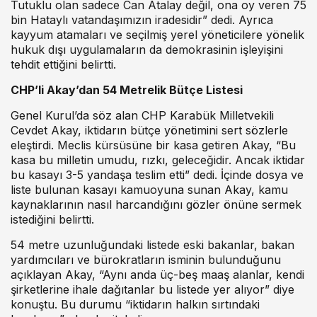
Tutuklu olan sadece Can Atalay değil, ona oy veren 75
bin Hataylı vatandaşımızın iradesidir” dedi. Ayrıca
kayyum atamaları ve seçilmiş yerel yöneticilere yönelik
hukuk dışı uygulamaların da demokrasinin işleyişini
tehdit ettiğini belirtti.
CHP’li Akay’dan 54 Metrelik Bütçe Listesi
Genel Kurul’da söz alan CHP Karabük Milletvekili
Cevdet Akay, iktidarın bütçe yönetimini sert sözlerle
eleştirdi. Meclis kürsüsüne bir kasa getiren Akay, “Bu
kasa bu milletin umudu, rızkı, geleceğidir. Ancak iktidar
bu kasayı 3-5 yandaşa teslim etti” dedi. İçinde dosya ve
liste bulunan kasayı kamuoyuna sunan Akay, kamu
kaynaklarının nasıl harcandığını gözler önüne sermek
istediğini belirtti.
54 metre uzunluğundaki listede eski bakanlar, bakan
yardımcıları ve bürokratların isminin bulunduğunu
açıklayan Akay, “Aynı anda üç-beş maaş alanlar, kendi
şirketlerine ihale dağıtanlar bu listede yer alıyor” diye
konuştu. Bu durumu “iktidarın halkın sırtındaki