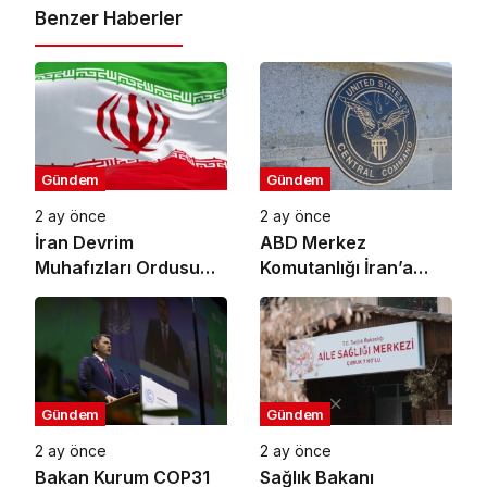
Benzer Haberler
Gündem
Gündem
2 ay önce
2 ay önce
İran Devrim
ABD Merkez
Muhafızları Ordusu
Komutanlığı İran’a
ABD’nin Ürdün’deki
Yönelik Savunma
Askeri Üssünü Vurdu
Amaçlı Saldırıların
Tamamlandığını
Duyurdu
Gündem
Gündem
2 ay önce
2 ay önce
Bakan Kurum COP31
Sağlık Bakanı