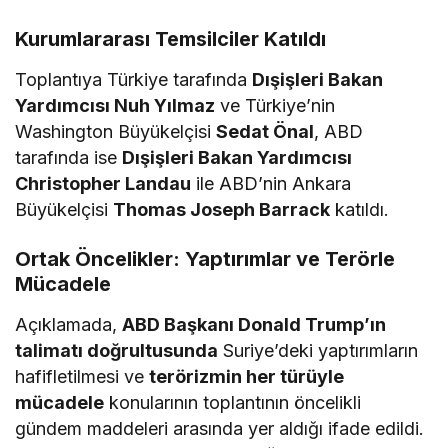
Eylemi İçin 10 Öncelikli
Alan Ve 6 Hedef
Kurumlararası Temsilciler Katıldı
Belirlendi
Toplantıya Türkiye tarafında
Dışişleri Bakan
Yardımcısı Nuh Yılmaz
ve Türkiye’nin
Washington Büyükelçisi
Sedat Önal
, ABD
tarafında ise
Dışişleri Bakan Yardımcısı
Christopher Landau
ile ABD’nin Ankara
Büyükelçisi
Thomas Joseph Barrack
katıldı.
Ortak Öncelikler: Yaptırımlar ve Terörle
Mücadele
Açıklamada,
ABD Başkanı Donald Trump’ın
talimatı doğrultusunda
Suriye’deki yaptırımların
hafifletilmesi ve
terörizmin her türüyle
mücadele
konularının toplantının öncelikli
gündem maddeleri arasında yer aldığı ifade edildi.