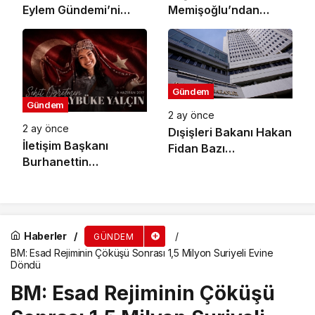
Eylem Gündemi’ni
Memişoğlu’ndan
Açıkladı: Küresel İklim
Koruyucu Sağlık
Eylemi İçin 10 Öncelikli
Hizmetleri Açıklaması:
Alan Ve 6 Hedef
2026 Yılının İlk 4
Belirlendi
Ayında Sağlıklı Hayat
Merkezlerine 96 Bini
Gündem
Gündem
Aşkın Başvuru Yapıldı
2 ay önce
2 ay önce
Dışişleri Bakanı Hakan
İletişim Başkanı
Fidan Bazı
Burhanettin
Büyükelçilerin Yeni
Duran’dan Şehit
Görev Yerlerini Tebliğ
Öğretmen Şenay
Etti
Aybüke Yalçın İçin
Anma Mesajı
Haberler
GÜNDEM
BM: Esad Rejiminin Çöküşü Sonrası 1,5 Milyon Suriyeli Evine
Döndü
BM: Esad Rejiminin Çöküşü