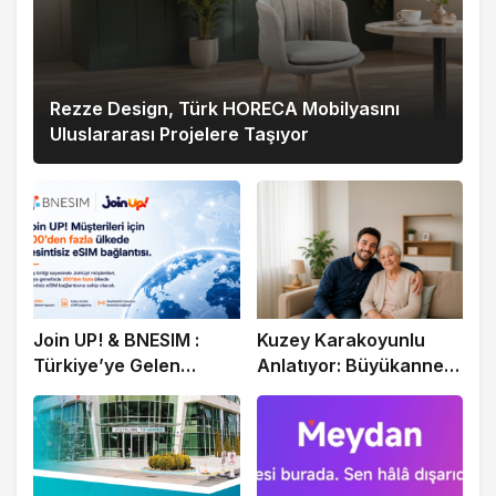
Rezze Design, Türk HORECA Mobilyasını
Uluslararası Projelere Taşıyor
Join UP! & BNESIM :
Kuzey Karakoyunlu
Türkiye’ye Gelen
Anlatıyor: Büyükannem
Milyonlarca Turiste
İçin Doğru Evde Bakım
Ücretsiz eSIM
Hizmetini Personel
Park ile Buldum