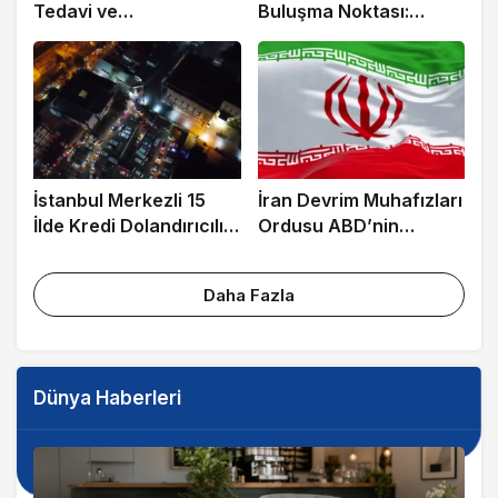
Tedavi ve
Buluşma Noktası:
Rehabilitasyon Merkezi
Meydan
İstanbul Merkezli 15
İran Devrim Muhafızları
İlde Kredi Dolandırıcılığı
Ordusu ABD’nin
Operasyonu: 27 Gözaltı
Ürdün’deki Askeri
Üssünü Vurdu
Daha Fazla
Dünya Haberleri