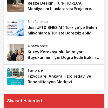
Rezze Design, Türk HORECA
Mobilyasını Uluslararası Projelere
Taşıyor
3 hafta önce
Join UP! & BNESIM : Türkiye’ye Gelen
Milyonlarca Turiste Ücretsiz eSIM
4 hafta önce
Kuzey Karakoyunlu Anlatıyor:
Büyükannem İçin Doğru Evde Bakım
Hizmetini Personel Park ile Buldum
1 ay önce
Fizyocare: Ankara Fizik Tedavi ve
Rehabilitasyon Merkezi
2 ay önce
Türkiye’nin Yeni Sosyal Buluşma
Siyaset Haberleri
Noktası: Meydan