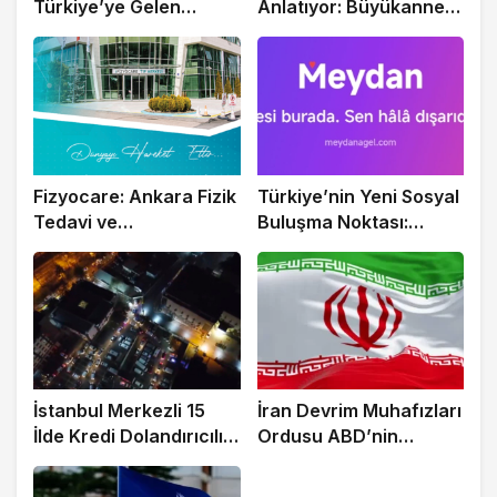
Türkiye’ye Gelen
Anlatıyor: Büyükannem
Milyonlarca Turiste
İçin Doğru Evde Bakım
Ücretsiz eSIM
Hizmetini Personel
Park ile Buldum
Fizyocare: Ankara Fizik
Türkiye’nin Yeni Sosyal
Tedavi ve
Buluşma Noktası:
Rehabilitasyon Merkezi
Meydan
İstanbul Merkezli 15
İran Devrim Muhafızları
İlde Kredi Dolandırıcılığı
Ordusu ABD’nin
Operasyonu: 27 Gözaltı
Ürdün’deki Askeri
Üssünü Vurdu