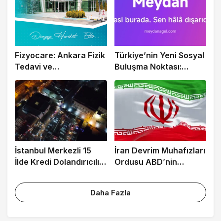
2 ay önce
Park ile Buldum
Ankara’da Kumar Operasyonu: 4 İş
Yerine Baskın, 11 Gözaltı
Fizyocare: Ankara Fizik
Türkiye’nin Yeni Sosyal
Tedavi ve
Buluşma Noktası:
Rehabilitasyon Merkezi
Meydan
İstanbul Merkezli 15
İran Devrim Muhafızları
İlde Kredi Dolandırıcılığı
Ordusu ABD’nin
Operasyonu: 27 Gözaltı
Ürdün’deki Askeri
Üssünü Vurdu
Daha Fazla