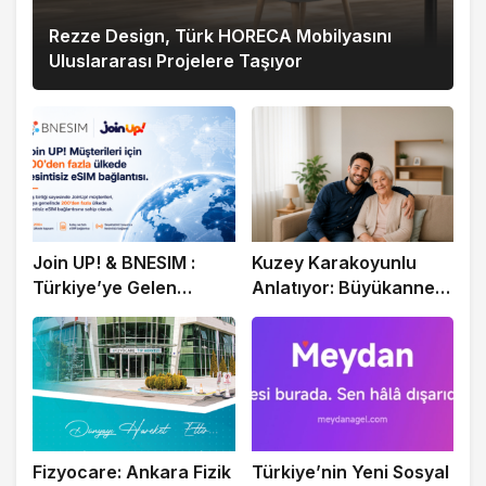
Rezze Design, Türk HORECA Mobilyasını
Uluslararası Projelere Taşıyor
Join UP! & BNESIM :
Kuzey Karakoyunlu
Türkiye’ye Gelen
Anlatıyor: Büyükannem
Milyonlarca Turiste
İçin Doğru Evde Bakım
Ücretsiz eSIM
Hizmetini Personel
Park ile Buldum
Fizyocare: Ankara Fizik
Türkiye’nin Yeni Sosyal