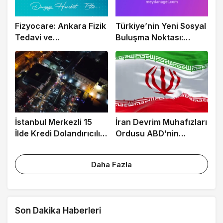
Fizyocare: Ankara Fizik
Türkiye’nin Yeni Sosyal
Tedavi ve
Buluşma Noktası:
Rehabilitasyon Merkezi
Meydan
İstanbul Merkezli 15
İran Devrim Muhafızları
İlde Kredi Dolandırıcılığı
Ordusu ABD’nin
Operasyonu: 27 Gözaltı
Ürdün’deki Askeri
Üssünü Vurdu
Daha Fazla
Son Dakika Haberleri