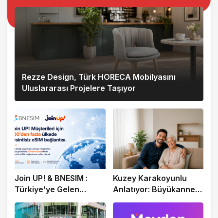
2 ay önce
İstanbul Merkezli 15 İlde Kredi
Dolandırıcılığı Operasyonu: 27 Gözaltı
2 ay önce
Rezze Design, Türk HORECA Mobilyasını
İran Devrim Muhafızları Ordusu
Uluslararası Projelere Taşıyor
ABD’nin Ürdün’deki Askeri Üssünü
Vurdu
2 ay önce
İBB Yolsuzluk Davasında 48’inci
Duruşma Başlıyor
2 ay önce
Join UP! & BNESIM :
Kuzey Karakoyunlu
ABD Merkez Komutanlığı İran’a
Türkiye’ye Gelen
Anlatıyor: Büyükannem
Yönelik Savunma Amaçlı Saldırıların
Milyonlarca Turiste
İçin Doğru Evde Bakım
Tamamlandığını Duyurdu
Ücretsiz eSIM
Hizmetini Personel