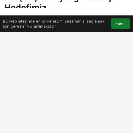
Hedefimiz
Bu web sitesinde en iyi deneyimi yaşamanızı sağlamak
Anasayfa
Akış
Hesabım
Kabul
için çerezler kullanılmaktadır.
Haber Merkezi
tarafından
yayınlandı
22 Mayıs 2025, 16:43
yayınlandı
22 Mayıs 2025, 16:43
güncellendi
PAYLAŞ
BEĞEN
Milli Savunma Bakanlığı (MSB), Türkiye’nin gelişen
savunma sanayisi, güçlü ordusu ve bölgesel
krizlerin çözümündeki etkin rolüyle Avrupa
güvenliğinin ayrılmaz bir parçası olduğunu
vurguladı. MSB kaynakları, “Türkiye’nin gücünü