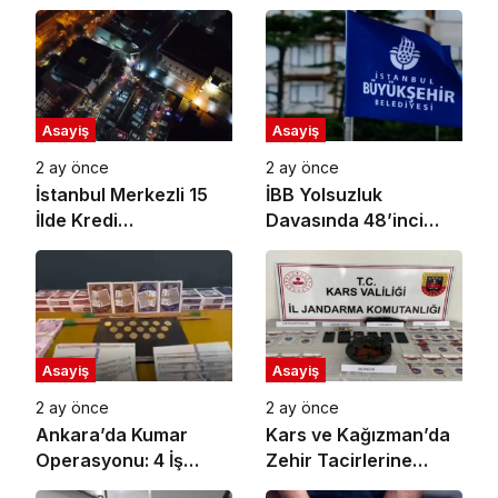
Asayiş
Asayiş
2 ay önce
2 ay önce
İstanbul Merkezli 15
İBB Yolsuzluk
İlde Kredi
Davasında 48’inci
Dolandırıcılığı
Duruşma Başlıyor
Operasyonu: 27
Gözaltı
Asayiş
Asayiş
2 ay önce
2 ay önce
Ankara’da Kumar
Kars ve Kağızman’da
Operasyonu: 4 İş
Zehir Tacirlerine
Yerine Baskın, 11
Büyük Darbe: 7