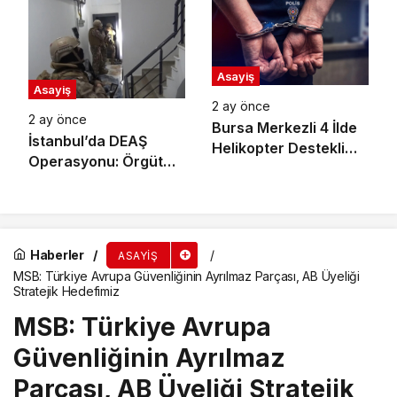
Gözaltı
Tutuklama!
Asayiş
Asayiş
2 ay önce
2 ay önce
Bursa Merkezli 4 İlde
İstanbul’da DEAŞ
Helikopter Destekli
Operasyonu: Örgüt
Narkotik Operasyonu:
Yanlısı Paylaşım
52 Şüpheli Hakkında
Yapan 13 Şüpheli
Gözaltı Kararı
Yakalandı
Haberler
ASAYIŞ
MSB: Türkiye Avrupa Güvenliğinin Ayrılmaz Parçası, AB Üyeliği
Stratejik Hedefimiz
MSB: Türkiye Avrupa
Güvenliğinin Ayrılmaz
Parçası, AB Üyeliği Stratejik