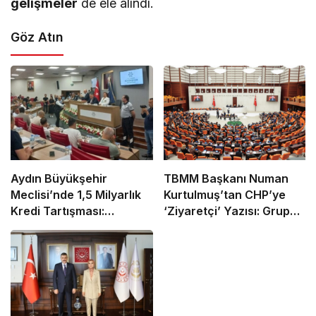
gelişmeler
de ele alındı.
Göz Atın
Aydın Büyükşehir
TBMM Başkanı Numan
Meclisi’nde 1,5 Milyarlık
Kurtulmuş’tan CHP’ye
Kredi Tartışması:
‘Ziyaretçi’ Yazısı: Grup
“Pavyon” Sözü Gerginlik
Toplantısına Güvenlik
Yarattı
Gerekçesiyle Ziyaretçi
Alınmayacak