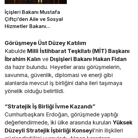
İçişleri Bakanı Mustafa
Çiftçi’den Aile ve Sosyal
Hizmetler Bakanı
Mahinur Özdemir
Göktürk’e Ziyaret
Görüşmeye Üst Düzey Katılım
Kabulde
Milli İstihbarat Teşkilatı (MİT) Başkanı
İbrahim Kalın
ve
Dışişleri Bakanı Hakan Fidan
da hazır bulundu. Heyetler arası görüşmelerin,
savunma, güvenlik, diplomasi ve enerji gibi
alanlarda mevcut iş birliğini daha ileri taşımaya
yönelik olduğu belirtildi.
“Stratejik İş Birliği İvme Kazandı”
Cumhurbaşkanı Erdoğan, görüşmede yaptığı
değerlendirmede, iki ülke arasında kurulan
Yüksek
Düzeyli Stratejik İşbirliği Konseyi
’nin ilişkileri