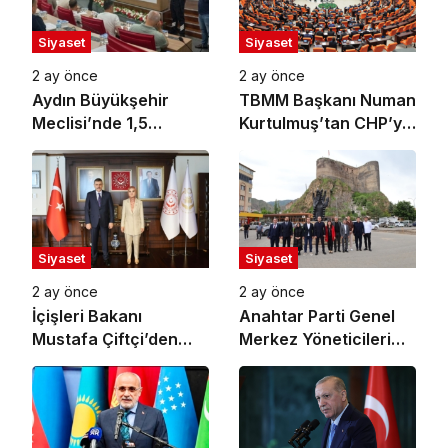
Siyaset
Siyaset
2 ay önce
2 ay önce
Aydın Büyükşehir
TBMM Başkanı Numan
Meclisi’nde 1,5
Kurtulmuş’tan CHP’ye
Milyarlık Kredi
‘Ziyaretçi’ Yazısı:
Tartışması: “Pavyon”
Grup Toplantısına
Sözü Gerginlik Yarattı
Güvenlik Gerekçesiyle
Ziyaretçi Alınmayacak
Siyaset
Siyaset
2 ay önce
2 ay önce
İçişleri Bakanı
Anahtar Parti Genel
Mustafa Çiftçi’den
Merkez Yöneticileri
Aile ve Sosyal
Oltu’da Vatandaşlarla
Hizmetler Bakanı
Buluştu
Mahinur Özdemir
Göktürk’e Ziyaret