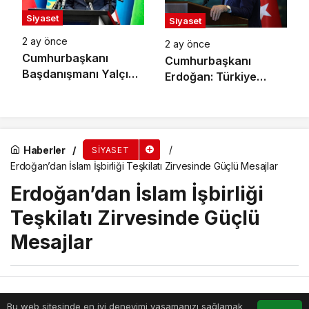
Siyaset
Siyaset
2 ay önce
2 ay önce
Cumhurbaşkanı
Cumhurbaşkanı
Başdanışmanı Yalçın
Erdoğan: Türkiye
Topçu’dan
Kendi Hikayesini
Müfredattaki
Yazan Oyun Kurucu
‘Türkistan’
Bir Aktör Haline Geldi
Değişikliğine İlişkin
Haberler
SIYASET
Açıklama:
Erdoğan’dan İslam İşbirliği Teşkilatı Zirvesinde Güçlü Mesajlar
Emperyalizmin
Suratına Atılmış Tarihi
Erdoğan’dan İslam İşbirliği
Bir Tokat Oldu
Teşkilatı Zirvesinde Güçlü
Mesajlar
Haber Merkezi
tarafından
yayınlandı
Bu web sitesinde en iyi deneyimi yaşamanızı sağlamak