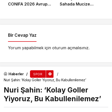
CONIFA 2026 Avrupa
Sahada Mucize
Futbol Şampiyonu
Kurtuluş: Dili Boğazına
Oldu
Kaçan Genci Antrenör
Hayata Döndürdü!
Bir Cevap Yaz
Yorum yapabilmek için
oturum açmalısınız
.
Haberler
SPOR
Nuri Şahin: ‘Kolay Goller Yiyoruz, Bu Kabullenilemez’
Nuri Şahin: ‘Kolay Goller
Yiyoruz, Bu Kabullenilemez’