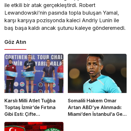
ile etkili bir atak gerçekleştirdi. Robert
Lewandowski’nin pasında topla buluşan Yamal,
karşı karşıya pozisyonda kaleci Andriy Lunin ile
baş başa kaldı ancak şutunu kaleye gönderemedi.
Göz Atın
Karslı Milli Atlet Tuğba
Somalili Hakem Omar
Toptaş İzmir’de Fırtına
Artan ABD’ye Alınmadı:
Gibi Esti: Çifte
Miami’den İstanbul’a Geri
Şampiyonlukla Zirveye
Gönderildi
Yerleşti!