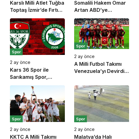
Karslı Milli Atlet Tuğba
Somalili Hakem Omar
Toptaş İzmir’de Fırtına
Artan ABD’ye
Gibi Esti: Çifte
Alınmadı: Miami’den
Şampiyonlukla
İstanbul’a Geri
Zirveye Yerleşti!
Gönderildi
Spor
Spor
2 ay önce
2 ay önce
A Milli Futbol Takımı
Kars 36 Spor ile
Venezuela’yı Devirdi:
Sarıkamış Spor,
Dünya Kupası Öncesi
yükselme maçında
Son Prova Galibiyetle
karşı karşıya geliyor
Bitti
Spor
Spor
2 ay önce
2 ay önce
KKTC A Milli Takımı
Malatya’da Halı