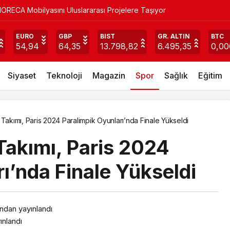
ORECA Mobilyasını Uluslararası Projelere Taşıyor
ik Oyunları’nda Finale Yükseldi
EURO
GBP
BIST
GR. ALTIN
BTC
54,94
64,35
13.798,82
6.495,35
0,0
Siyaset
Teknoloji
Magazin
Spor
Sağlık
Eğitim
i Takımı, Paris 2024 Paralimpik Oyunları’nda Finale Yükseldi
 Takımı, Paris 2024
ı’nda Finale Yükseldi
ından yayınlandı
ınlandı