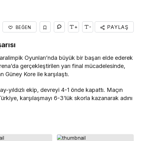
Yaşam
Rezze Design, Türk
+
-
PAYLAŞ
BEĞEN
HORECA Mobilyasını
Uluslararası Projelere
arısı
Taşıyor
ralimpik Oyunları’nda büyük bir başarı elde ederek
rena’da gerçekleştirilen yarı final mücadelesinde,
 Güney Kore ile karşılaştı.
 ay-yıldızlı ekip, devreyi 4-1 önde kapattı. Maçın
Türkiye, karşılaşmayı 6-3’lük skorla kazanarak adını