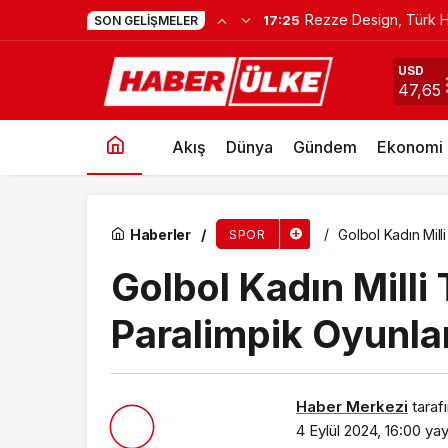
Rezze Design, Türk H
17:25
SON GELIŞMELER
Golbol Kadın Milli Takımı, Paris 2024 Paralimp
USD
47,65
Akış
Dünya
Gündem
Ekonomi
Haberler
Golbol Kadın Mill
SPOR
Golbol Kadın Milli
Paralimpik Oyunlar
Haber Merkezi
taraf
4 Eylül 2024, 16:00
yay