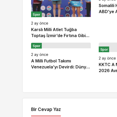
Somalili
ABD’ye A
Spor
İstanbul’
2 ay önce
Karslı Milli Atlet Tuğba
Toptaş İzmir’de Fırtına Gibi
Esti: Çifte Şampiyonlukla
Spor
Zirveye Yerleşti!
Spor
2 ay önce
2 ay önce
A Milli Futbol Takımı
KKTC A M
Venezuela’yı Devirdi: Dünya
2026 Avr
Kupası Öncesi Son Prova
Şampiyo
Galibiyetle Bitti
Bir Cevap Yaz