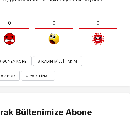
0
0
0
# GÜNEY KORE
# KADIN MILLI TAKIM
# SPOR
# YARI FINAL
rak Bültenimize Abone