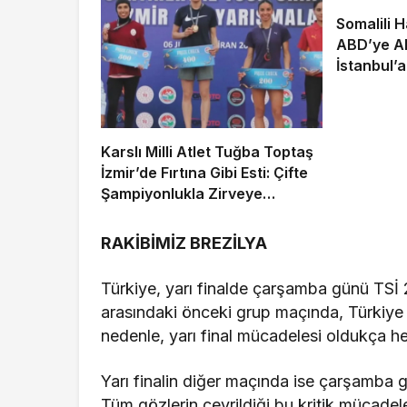
Somalili 
ABD’ye Al
İstanbul’a
Karslı Milli Atlet Tuğba Toptaş
İzmir’de Fırtına Gibi Esti: Çifte
Şampiyonlukla Zirveye
Yerleşti!
RAKİBİMİZ BREZİLYA
Türkiye, yarı finalde çarşamba günü TSİ 2
arasındaki önceki grup maçında, Türkiye v
nedenle, yarı final mücadelesi oldukça h
Yarı finalin diğer maçında ise çarşamba gü
Tüm gözlerin çevrildiği bu kritik mücadele