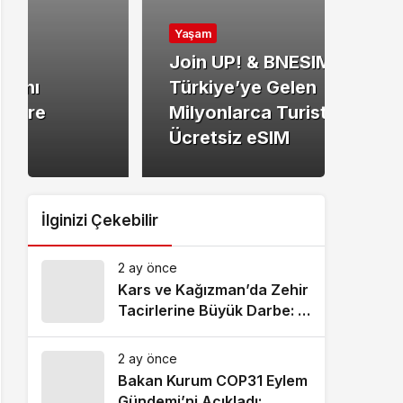
Yaşa
Yaşam
Kuz
Join UP! & BNESIM :
Anla
Türkiye’ye Gelen
Doğ
Milyonlarca Turiste
Hizm
Ücretsiz eSIM
Bul
İlginizi Çekebilir
2 ay önce
Kars ve Kağızman’da Zehir
Tacirlerine Büyük Darbe: 7
Tutuklama!
2 ay önce
Bakan Kurum COP31 Eylem
Gündemi’ni Açıkladı: