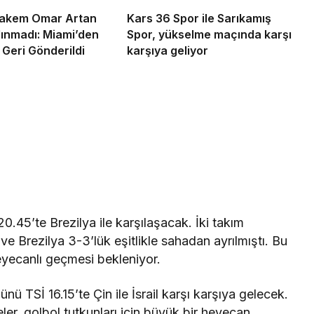
Hakem Omar Artan
Kars 36 Spor ile Sarıkamış
ınmadı: Miami’den
Spor, yükselme maçında karşı
 Geri Gönderildi
karşıya geliyor
0.45’te Brezilya ile karşılaşacak. İki takım
e Brezilya 3-3’lük eşitlikle sahadan ayrılmıştı. Bu
eyecanlı geçmesi bekleniyor.
nü TSİ 16.15’te Çin ile İsrail karşı karşıya gelecek.
ler, golbol tutkunları için büyük bir heyecan