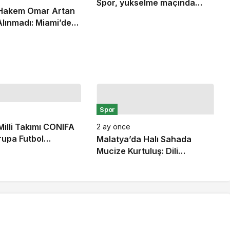
Spor, yükselme maçında
 Hakem Omar Artan
karşı karşıya geliyor
lınmadı: Miami’den
a Geri Gönderildi
Spor
illi Takımı CONIFA
2 ay önce
upa Futbol
Malatya’da Halı Sahada
nu Oldu
Mucize Kurtuluş: Dili
Boğazına Kaçan Genci
Antrenör Hayata Döndürdü!