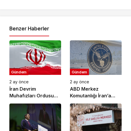
Benzer Haberler
Gündem
Gündem
2 ay önce
2 ay önce
İran Devrim
ABD Merkez
Muhafızları Ordusu
Komutanlığı İran’a
ABD’nin Ürdün’deki
Yönelik Savunma
Askeri Üssünü Vurdu
Amaçlı Saldırıların
Tamamlandığını
Duyurdu