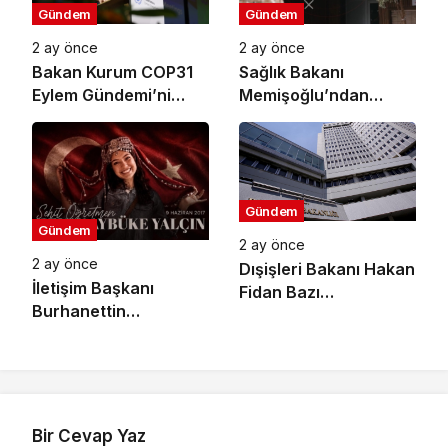
Gündem
Gündem
2 ay önce
2 ay önce
Bakan Kurum COP31
Sağlık Bakanı
Eylem Gündemi’ni
Memişoğlu’ndan
Açıkladı: Küresel İklim
Koruyucu Sağlık
Eylemi İçin 10 Öncelikli
Hizmetleri Açıklaması:
Alan Ve 6 Hedef
2026 Yılının İlk 4
Belirlendi
Ayında Sağlıklı Hayat
Merkezlerine 96 Bini
Gündem
Gündem
Aşkın Başvuru Yapıldı
2 ay önce
2 ay önce
Dışişleri Bakanı Hakan
İletişim Başkanı
Fidan Bazı
Burhanettin
Büyükelçilerin Yeni
Duran’dan Şehit
Görev Yerlerini Tebliğ
Öğretmen Şenay
Etti
Aybüke Yalçın İçin
Anma Mesajı
Bir Cevap Yaz