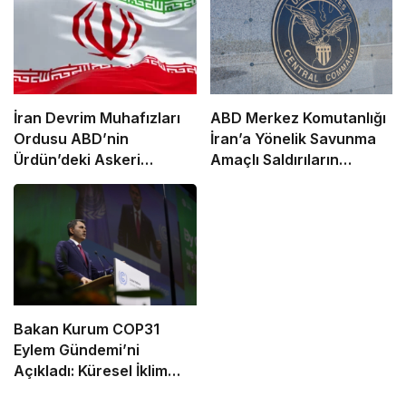
İran Devrim Muhafızları
ABD Merkez Komutanlığı
Ordusu ABD’nin
İran’a Yönelik Savunma
Ürdün’deki Askeri
Amaçlı Saldırıların
Üssünü Vurdu
Tamamlandığını Duyurdu
Bakan Kurum COP31
Eylem Gündemi’ni
Açıkladı: Küresel İklim
Eylemi İçin 10 Öncelikli