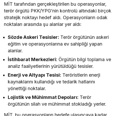
Alan Ve 6 Hedef
MİT tarafından gerçekleştirilen bu operasyonlar,
Belirlendi
terör örgütü PKK/YPG’nin kontrolü altındaki birçok
stratejik noktayı hedef aldı. Operasyonların odak
noktaları arasında şu alanlar yer aldı:
Sözde Askeri Tesisler:
Terör örgütünün askeri
eğitim ve operasyonlarına ev sahipliği yapan
alanlar.
İstihbarat Merkezleri:
Örgütün bilgi toplama ve
analiz faaliyetlerinin yürütüldüğü tesisler.
Enerji ve Altyapı Tesisi:
Teröristlerin enerji
kaynaklarını kullandığı ve tedarik hatlarını
yönettiği noktalar.
Lojistik ve Mühimmat Depoları:
Terör
örgütünün silah ve mühimmat stokladığı yerler.
MİT, bu operasyonların hedefe ulaşıncaya kadar