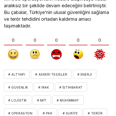
aralıksız bir şekilde devam edeceğini belirtmiştir.
Bu çabalar, Türkiye’nin ulusal güvenliğini sağlama
ve terör tehdidini ortadan kaldırma amacı
taşımaktadır.
0
0
0
0
0
# ALTYAPI
# ASKERI TESISLER
# ENERJI
# GÜVENLIK
# IRAK
# ISTIHBARAT
# LOJISTIK
# MİT
# MÜHIMMAT
# OPERASYON
# PKK
# SURIYE
# TERÖR