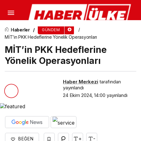
AK Parti Kongre Süreci ve Erken Seçim Olasılığı
Haberler
GÜNDEM
MİT’in PKK Hedeflerine Yönelik Operasyonları
MİT’in PKK Hedeflerine
Yönelik Operasyonları
Haber Merkezi
tarafından
yayınlandı
24 Ekim 2024, 14:00
yayınlandı
+
-
BEĞEN