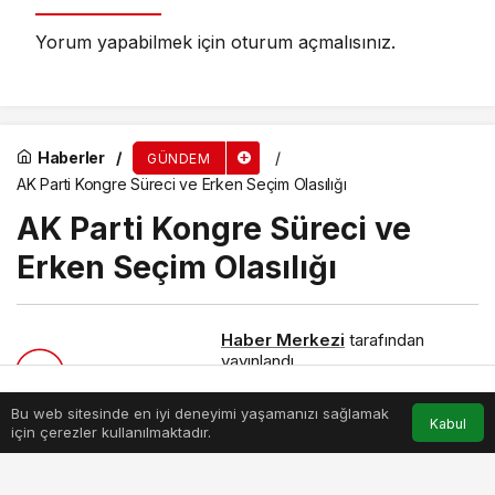
Yorum yapabilmek için
oturum açmalısınız
.
Haberler
GÜNDEM
AK Parti Kongre Süreci ve Erken Seçim Olasılığı
AK Parti Kongre Süreci ve
Erken Seçim Olasılığı
Haber Merkezi
tarafından
yayınlandı
24 Ekim 2024, 12:20
yayınlandı
Bu web sitesinde en iyi deneyimi yaşamanızı sağlamak
Anasayfa
Akış
Hesabım
Kabul
için çerezler kullanılmaktadır.