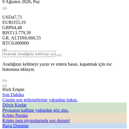
9 Ağustos 2026, Paz
USD
47,71
EURO
55,19
GBP
64,48
BIST
13.779,39
GR. ALTIN
6.660,55
BTC
0,000000
Aradığınız kelimeyi yazın ve entera basın, kapatmak için esc
butonuna tıklayın.
Hızlı Erişim
Son Dakika
Günün son gelişmelerine yakından bakın.
Döviz Kurlar
Piyasanın kalbine yakından göz atın.
Kripto Paralar
Kripto para piyasalarında son durum!
Hava Durumu