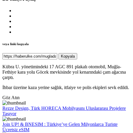
veya linki kopyala
Kopyala
Kübra U. yönetimindeki 17 AGC 891 plakalı otomobil, Muğla-
Fethiye kara yolu Göcek mevkisinde yol kenarındaki çam ağacına
çarptı.
İhbar üzerine kaza yerine sağlık, itfaiye ve polis ekipleri sevk edildi.
Göz Atın
Rezze Design, Türk HORECA Mobilyasını Uluslararası Projelere
Taşıyor
Join UP! & BNESIM : Türkiye’ye Gelen Milyonlarca Turiste
Ücretsiz eSIM