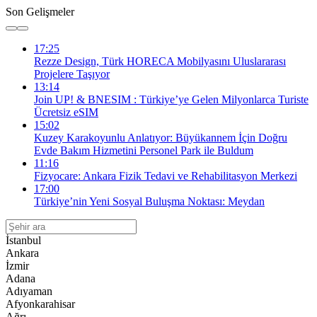
Son Gelişmeler
17:25
Rezze Design, Türk HORECA Mobilyasını Uluslararası
Projelere Taşıyor
13:14
Join UP! & BNESIM : Türkiye’ye Gelen Milyonlarca Turiste
Ücretsiz eSIM
15:02
Kuzey Karakoyunlu Anlatıyor: Büyükannem İçin Doğru
Evde Bakım Hizmetini Personel Park ile Buldum
11:16
Fizyocare: Ankara Fizik Tedavi ve Rehabilitasyon Merkezi
17:00
Türkiye’nin Yeni Sosyal Buluşma Noktası: Meydan
İstanbul
Ankara
İzmir
Adana
Adıyaman
Afyonkarahisar
Ağrı