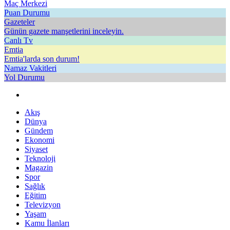
Maç Merkezi
Puan Durumu
Gazeteler
Günün gazete manşetlerini inceleyin.
Canlı Tv
Emtia
Emtia'larda son durum!
Namaz Vakitleri
Yol Durumu
Akış
Dünya
Gündem
Ekonomi
Siyaset
Teknoloji
Magazin
Spor
Sağlık
Eğitim
Televizyon
Yaşam
Kamu İlanları