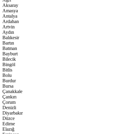
Aksaray
Amasya
Antalya
Ardahan
Artvin
Aydın
Balıkesir
Bartın
Batman
Bayburt
Bilecik
Bingöl
Bitlis
Bolu
Burdur
Bursa
Çanakkale
Çankırı
Çorum
Denizli
Diyarbakır
Düzce
Edirne
Elazığ