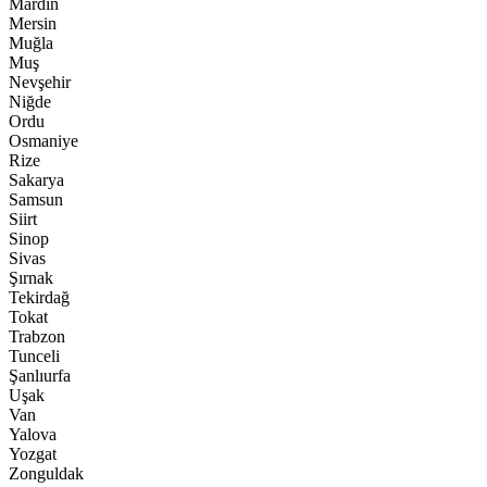
Mardin
Mersin
Muğla
Muş
Nevşehir
Niğde
Ordu
Osmaniye
Rize
Sakarya
Samsun
Siirt
Sinop
Sivas
Şırnak
Tekirdağ
Tokat
Trabzon
Tunceli
Şanlıurfa
Uşak
Van
Yalova
Yozgat
Zonguldak