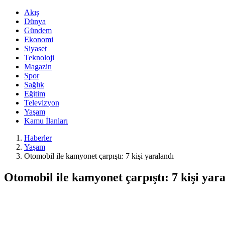
Akış
Dünya
Gündem
Ekonomi
Siyaset
Teknoloji
Magazin
Spor
Sağlık
Eğitim
Televizyon
Yaşam
Kamu İlanları
Haberler
Yaşam
Otomobil ile kamyonet çarpıştı: 7 kişi yaralandı
Otomobil ile kamyonet çarpıştı: 7 kişi yar