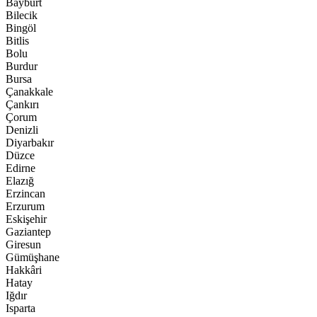
Bayburt
Bilecik
Bingöl
Bitlis
Bolu
Burdur
Bursa
Çanakkale
Çankırı
Çorum
Denizli
Diyarbakır
Düzce
Edirne
Elazığ
Erzincan
Erzurum
Eskişehir
Gaziantep
Giresun
Gümüşhane
Hakkâri
Hatay
Iğdır
Isparta