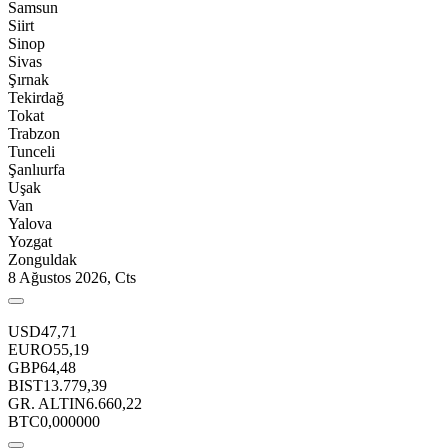
Samsun
Siirt
Sinop
Sivas
Şırnak
Tekirdağ
Tokat
Trabzon
Tunceli
Şanlıurfa
Uşak
Van
Yalova
Yozgat
Zonguldak
8 Ağustos 2026, Cts
USD
47,71
EURO
55,19
GBP
64,48
BIST
13.779,39
GR. ALTIN
6.660,22
BTC
0,000000