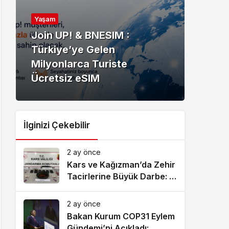
Yaşa
Yaşam
Kuz
Join UP! & BNESIM :
Anla
Türkiye’ye Gelen
Doğ
Milyonlarca Turiste
Hizm
Ücretsiz eSIM
Bul
İlginizi Çekebilir
2 ay önce
Kars ve Kağızman’da Zehir
Tacirlerine Büyük Darbe: 7
Tutuklama!
2 ay önce
Bakan Kurum COP31 Eylem
Gündemi’ni Açıkladı: