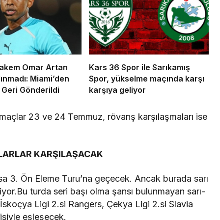
Hakem Omar Artan
Kars 36 Spor ile Sarıkamış
ınmadı: Miami’den
Spor, yükselme maçında karşı
 Geri Gönderildi
karşıya geliyor
k maçlar 23 ve 24 Temmuz, rövanş karşılaşmaları ise
MLARLAR KARŞILAŞACAK
rsa 3. Ön Eleme Turu’na geçecek. Ancak burada sarı
kliyor.Bu turda seri başı olma şansı bulunmayan sarı-
, İskoçya Ligi 2.si Rangers, Çekya Ligi 2.si Slavia
isiyle eşleşecek.