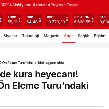
ORECA Mobilyasını Uluslararası Projelere Taşıyor
donmadan HD maç izle! 20 Haziran EURO 2024 günün maçlar
EURO
GBP
BIST
GR. ALTIN
BTC
55,19
64,48
13.779,39
6.660,55
0,00
Siyaset
Teknoloji
Magazin
Spor
Sağlık
Eğitim
2.Ön Eleme Turu’ndaki rakibi Lugano oldu
nde kura heyecanı!
Ön Eleme Turu’ndaki