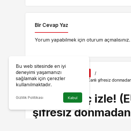
Bir Cevap Yaz
Yorum yapabilmek için
oturum açmalısınız
.
Bu web sitesinde en iyi
deneyimi yaşamanızı
Haberler
SPOR
sağlamak için çerezler
CANLI maç izle! (EURO 2024) Canlı şifresiz donmad
kullanılmaktadır.
izlenir?
CANLI maç izle! (
Gizlilik Politikası
Kabul
şifresiz donmadan
Haziran EURO 202