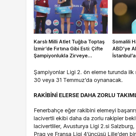
Karslı Milli Atlet Tuğba Toptaş
Somalili 
İzmir’de Fırtına Gibi Esti: Çifte
ABD’ye Al
Şampiyonlukla Zirveye
İstanbul’a
Yerleşti!
Şampiyonlar Ligi 2. ön eleme turunda il
30 veya 31 Temmuz’da oynanacak.
RAKİBİNİ ELERSE DAHA ZORLU TAKI
Fenerbahçe eğer rakibini elemeyi başarı
lacivertli ekibi daha da zorlu rakipler be
lacivertliler, Avusturya Ligi 2.si Salzburg
Prag ve Fransa Ligi 4’üncüsü Lille’den bir