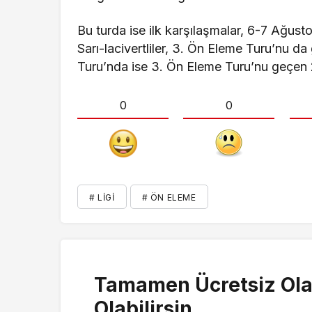
Bu turda ise ilk karşılaşmalar, 6-7 Ağust
Sarı-lacivertliler, 3. Ön Eleme Turu’nu 
Turu’nda ise 3. Ön Eleme Turu’nu geçen 2
0
0
# LIGI
# ÖN ELEME
Tamamen Ücretsiz Ola
Olabilirsin