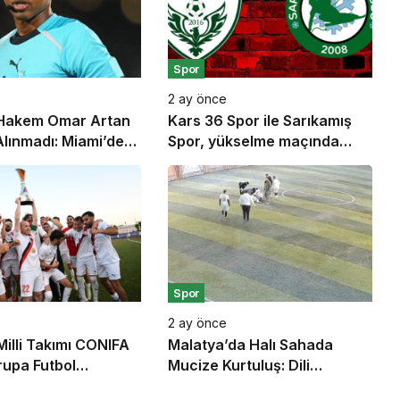
Spor
2 ay önce
 Hakem Omar Artan
Kars 36 Spor ile Sarıkamış
lınmadı: Miami’den
Spor, yükselme maçında
a Geri Gönderildi
karşı karşıya geliyor
Spor
2 ay önce
illi Takımı CONIFA
Malatya’da Halı Sahada
upa Futbol
Mucize Kurtuluş: Dili
nu Oldu
Boğazına Kaçan Genci