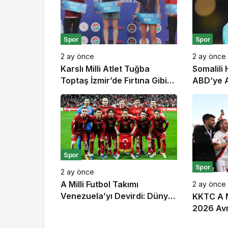
Spor
Spor
2 ay önce
2 ay önce
Karslı Milli Atlet Tuğba
Somalili
Toptaş İzmir’de Fırtına Gibi
ABD’ye A
Esti: Çifte Şampiyonlukla
İstanbul’
Zirveye Yerleşti!
Spor
Spor
2 ay önce
A Milli Futbol Takımı
2 ay önce
Venezuela’yı Devirdi: Dünya
KKTC A M
Kupası Öncesi Son Prova
2026 Avr
Galibiyetle Bitti
Şampiyo