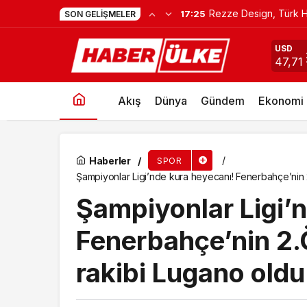
Rezze Design, Türk H
17:25
SON GELIŞMELER
CANLI maç izle! (EURO 2024) Canlı şifresiz 
USD
47,71
Akış
Dünya
Gündem
Ekonomi
Haberler
SPOR
Şampiyonlar Ligi’nde kura heyecanı! Fenerbahçe’nin 
Şampiyonlar Ligi’
Fenerbahçe’nin 2.
rakibi Lugano oldu