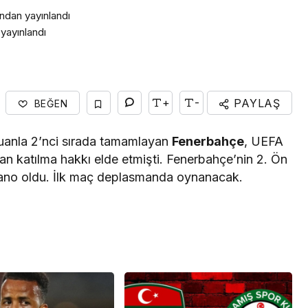
ından yayınlandı
Yaşam
yayınlandı
Rezze Design, Türk
HORECA Mobilyasını
Uluslararası Projelere
+
-
PAYLAŞ
Taşıyor
BEĞEN
anla 2’nci sırada tamamlayan
Fenerbahçe
, UEFA
n katılma hakkı elde etmişti. Fenerbahçe’nin 2. Ön
ugano oldu. İlk maç deplasmanda oynanacak.