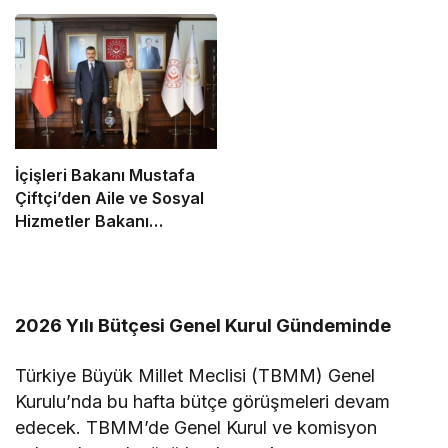
“Pavyon” Sözü Gerginlik
Toplantısına Güvenlik
Yarattı
Gerekçesiyle Ziyaretçi
Alınmayacak
İçişleri Bakanı Mustafa
Çiftçi’den Aile ve Sosyal
Hizmetler Bakanı
Mahinur Özdemir
Göktürk’e Ziyaret
2026 Yılı Bütçesi Genel Kurul Gündeminde
Türkiye Büyük Millet Meclisi (TBMM) Genel
Kurulu’nda bu hafta bütçe görüşmeleri devam
edecek. TBMM’de Genel Kurul ve komisyon