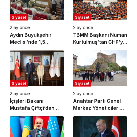
Siyaset
Siyaset
2 ay önce
2 ay önce
Aydın Büyükşehir
TBMM Başkanı Numan
Meclisi’nde 1,5
Kurtulmuş’tan CHP’ye
Milyarlık Kredi
‘Ziyaretçi’ Yazısı:
Tartışması: “Pavyon”
Grup Toplantısına
Sözü Gerginlik Yarattı
Güvenlik Gerekçesiyle
Ziyaretçi Alınmayacak
Siyaset
Siyaset
2 ay önce
2 ay önce
İçişleri Bakanı
Anahtar Parti Genel
Mustafa Çiftçi’den
Merkez Yöneticileri
Aile ve Sosyal
Oltu’da Vatandaşlarla
Hizmetler Bakanı
Buluştu
Mahinur Özdemir
Göktürk’e Ziyaret