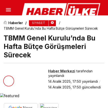
Eski Esenyurt Belediye Başkanı Prof. Dr. Ahmet
Özer’den Bahçeli’ye Barış Süreci Teşekkürü:
Haberler
SIYASET
TBMM Genel Kurulu’nda Bu Hafta Bütçe Görüşmeleri Sürecek
“Kutuplaşmayı Geride Bırakıp Kucaklaşma
TBMM Genel Kurulu’nda Bu
Hafta Bütçe Görüşmeleri
Zamanıdır”
Sürecek
Haber Merkezi
tarafından
yayınlandı
14 Aralık 2025, 17:50
yayınlandı
14 Aralık 2025, 17:50
güncellendi