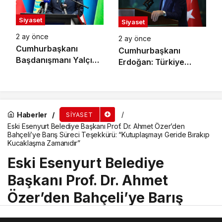
Siyaset
Siyaset
2 ay önce
2 ay önce
Cumhurbaşkanı
Cumhurbaşkanı
Başdanışmanı Yalçın
Erdoğan: Türkiye
Topçu’dan
Kendi Hikayesini
Müfredattaki
Yazan Oyun Kurucu
‘Türkistan’
Bir Aktör Haline Geldi
Değişikliğine İlişkin
Haberler
SIYASET
Açıklama:
Eski Esenyurt Belediye Başkanı Prof. Dr. Ahmet Özer’den
Emperyalizmin
Bahçeli’ye Barış Süreci Teşekkürü: “Kutuplaşmayı Geride Bırakıp
Suratına Atılmış Tarihi
Kucaklaşma Zamanıdır”
Bir Tokat Oldu
Eski Esenyurt Belediye
Başkanı Prof. Dr. Ahmet
Özer’den Bahçeli’ye Barış
Süreci Teşekkürü: