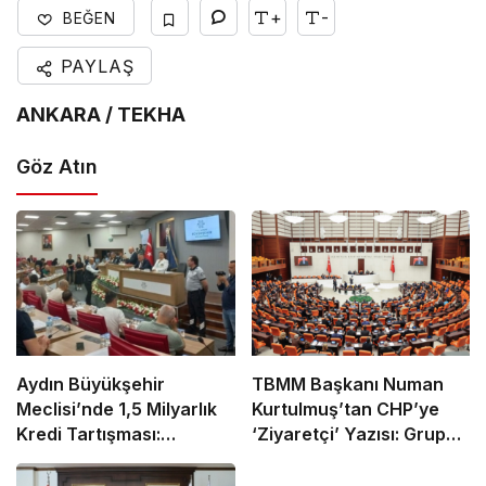
+
-
BEĞEN
PAYLAŞ
ANKARA / TEKHA
Göz Atın
Aydın Büyükşehir
TBMM Başkanı Numan
Meclisi’nde 1,5 Milyarlık
Kurtulmuş’tan CHP’ye
Kredi Tartışması:
‘Ziyaretçi’ Yazısı: Grup
“Pavyon” Sözü Gerginlik
Toplantısına Güvenlik
Yarattı
Gerekçesiyle Ziyaretçi