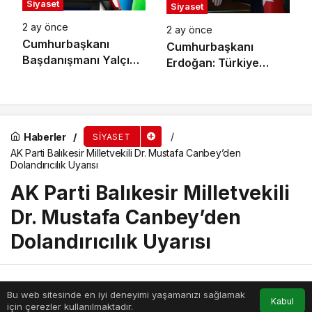
Siyaset
Siyaset
2 ay önce
2 ay önce
Cumhurbaşkanı
Cumhurbaşkanı
Başdanışmanı Yalçın
Erdoğan: Türkiye
Topçu’dan
Kendi Hikayesini
Müfredattaki
Yazan Oyun Kurucu
‘Türkistan’
Bir Aktör Haline Geldi
Değişikliğine İlişkin
Haberler
SIYASET
Açıklama:
AK Parti Balıkesir Milletvekili Dr. Mustafa Canbey’den
Emperyalizmin
Dolandırıcılık Uyarısı
Suratına Atılmış Tarihi
Bir Tokat Oldu
AK Parti Balıkesir Milletvekili
Dr. Mustafa Canbey’den
Dolandırıcılık Uyarısı
Haber Merkezi
tarafından
Bu web sitesinde en iyi deneyimi yaşamanızı sağlamak
Anasayfa
Akış
Hesabım
yayınlandı
Kabul
için çerezler kullanılmaktadır.