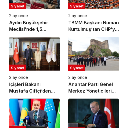
Siyaset
Siyaset
2 ay önce
2 ay önce
Aydın Büyükşehir
TBMM Başkanı Numan
Meclisi’nde 1,5
Kurtulmuş’tan CHP’ye
Milyarlık Kredi
‘Ziyaretçi’ Yazısı:
Tartışması: “Pavyon”
Grup Toplantısına
Sözü Gerginlik Yarattı
Güvenlik Gerekçesiyle
Ziyaretçi Alınmayacak
Siyaset
Siyaset
2 ay önce
2 ay önce
İçişleri Bakanı
Anahtar Parti Genel
Mustafa Çiftçi’den
Merkez Yöneticileri
Aile ve Sosyal
Oltu’da Vatandaşlarla
Hizmetler Bakanı
Buluştu
Mahinur Özdemir
Göktürk’e Ziyaret