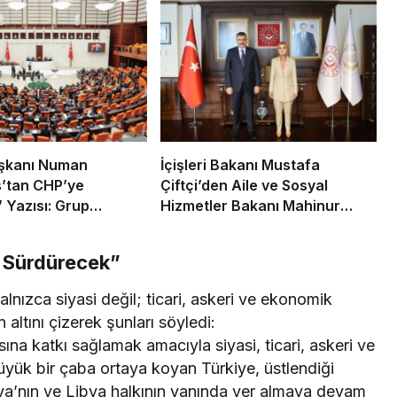
şkanı Numan
İçişleri Bakanı Mustafa
’tan CHP’ye
Çiftçi’den Aile ve Sosyal
’ Yazısı: Grup
Hizmetler Bakanı Mahinur
ına Güvenlik
Özdemir Göktürk’e Ziyaret
yle Ziyaretçi
nü Sürdürecek”
cak
lnızca siyasi değil; ticari, askeri ve ekonomik
ltını çizerek şunları söyledi:
ına katkı sağlamak amacıyla siyasi, ticari, askeri ve
ük bir çaba ortaya koyan Türkiye, üstlendiği
Libya’nın ve Libya halkının yanında yer almaya devam