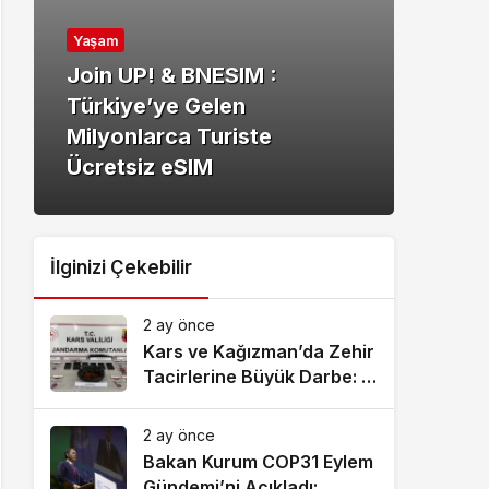
Yaşa
Yaşam
Kuz
Join UP! & BNESIM :
Anla
Türkiye’ye Gelen
Doğ
Milyonlarca Turiste
Hizm
Ücretsiz eSIM
Bul
İlginizi Çekebilir
2 ay önce
Kars ve Kağızman’da Zehir
Tacirlerine Büyük Darbe: 7
Tutuklama!
2 ay önce
Bakan Kurum COP31 Eylem
Gündemi’ni Açıkladı: