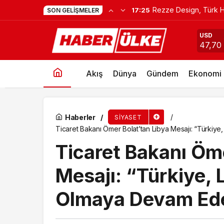
Join UP! & BNESIM : T
13:14
SON GELIŞMELER
Cumhurbaşkanı Erdoğan: “Terörsüz Türkiye H
USD
47,70
Akış
Dünya
Gündem
Ekonomi
Haberler
SIYASET
Ticaret Bakanı Ömer Bolat’tan Libya Mesajı: “Türkiy
Ticaret Bakanı Öme
Mesajı: “Türkiye, 
Olmaya Devam Ed