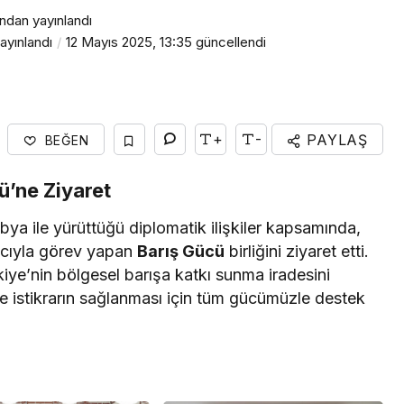
ından yayınlandı
Yaşam
ayınlandı
12 Mayıs 2025, 13:35
güncellendi
Rezze Design, Türk
HORECA Mobilyasını
Uluslararası Projelere
Taşıyor
+
-
PAYLAŞ
BEĞEN
ü’ne Ziyaret
bya ile yürüttüğü diplomatik ilişkiler kapsamında,
macıyla görev yapan
Barış Gücü
birliğini ziyaret etti.
kiye’nin bölgesel barışa katkı sunma iradesini
ve istikrarın sağlanması için tüm gücümüzle destek