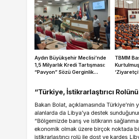
Aydın Büyükşehir Meclisi’nde
TBMM Ba
1,5 Milyarlık Kredi Tartışması:
Kurtulmuş
“Pavyon” Sözü Gerginlik
‘Ziyaretçi
Yarattı
Toplantıs
Gerekçesi
“Türkiye, İstikrarlaştırıcı Rolü
Alınmaya
Bakan Bolat, açıklamasında Türkiye’nin ya
alanlarda da Libya’ya destek sunduğunun a
“Bölgemizde barış ve istikrarın sağlanmas
ekonomik olmak üzere birçok noktada büy
istikrarlaştırıcı rolü ile dost ve kardeş 