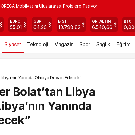
ürkiye’ye Gelen Milyonlarca Turiste Ücretsiz eSIM
edefimize Yaklaşıyoruz”
EURO
GBP
BIST
GR. ALTIN
BTC
55,01
64,26
13.798,82
6.540,66
0,00
Siyaset
Teknoloji
Magazin
Spor
Sağlık
Eğitim
e, Libya’nın Yanında Olmaya Devam Edecek”
r Bolat’tan Libya
Libya’nın Yanında
ecek”