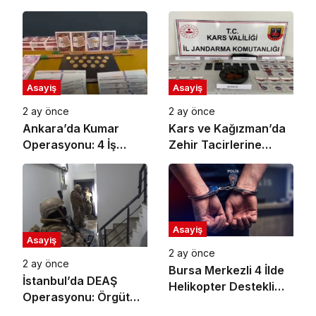
Dolandırıcılığı
Duruşma Başlıyor
Operasyonu: 27
Gözaltı
Asayiş
Asayiş
2 ay önce
2 ay önce
Ankara’da Kumar
Kars ve Kağızman’da
Operasyonu: 4 İş
Zehir Tacirlerine
Yerine Baskın, 11
Büyük Darbe: 7
Gözaltı
Tutuklama!
Asayiş
Asayiş
2 ay önce
2 ay önce
Bursa Merkezli 4 İlde
İstanbul’da DEAŞ
Helikopter Destekli
Operasyonu: Örgüt
Narkotik Operasyonu:
Yanlısı Paylaşım