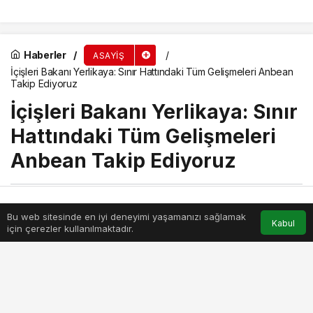
52 Şüpheli Hakkında
Yapan 13 Şüpheli
Gözaltı Kararı
Yakalandı
Haberler
ASAYIŞ
İçişleri Bakanı Yerlikaya: Sınır Hattındaki Tüm Gelişmeleri Anbean
Takip Ediyoruz
İçişleri Bakanı Yerlikaya: Sınır
Hattındaki Tüm Gelişmeleri
Anbean Takip Ediyoruz
Haber Merkezi
tarafından
Bu web sitesinde en iyi deneyimi yaşamanızı sağlamak
yayınlandı
Anasayfa
Akış
Hesabım
Kabul
için çerezler kullanılmaktadır.
20 Ocak 2026, 13:18
yayınlandı
20 Ocak 2026, 13:18
güncellendi