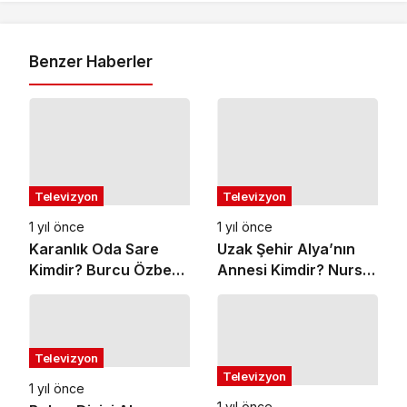
Benzer Haberler
Televizyon
Televizyon
1 yıl önce
1 yıl önce
Karanlık Oda Sare
Uzak Şehir Alya’nın
Kimdir? Burcu Özberk
Annesi Kimdir? Nursel
Yaşı, Boyu, Kilosu
Köse Yaşı Boyu
Kaç?
Kilosu?
Televizyon
Televizyon
1 yıl önce
1 yıl önce