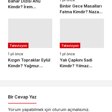
Bahar Dizisi Ahu
Binbir Gece Masalları
Kimdir? İrem
Fatma Kimdir? Nazan
Kahyaoğlu Kaç
Kesal Kaç Yaşında,
Yaşında, Boyu ve
Boyu ve Kilosu Ne
Kilosu Kaç?
Kadar?
Televizyon
Televizyon
1 yıl önce
1 yıl önce
Kızgın Topraklar Eylül
Yalı Çapkını Sadi
Kimdir? Yağmur
Kimdir? Yılmaz
Yüksel Kaç Yaşında,
Gökgöz Yaşı Boyu
Boyu ve Kilosu Ne?
Kilosu?
Bir Cevap Yaz
Yorum yapabilmek için
oturum açmalısınız
.