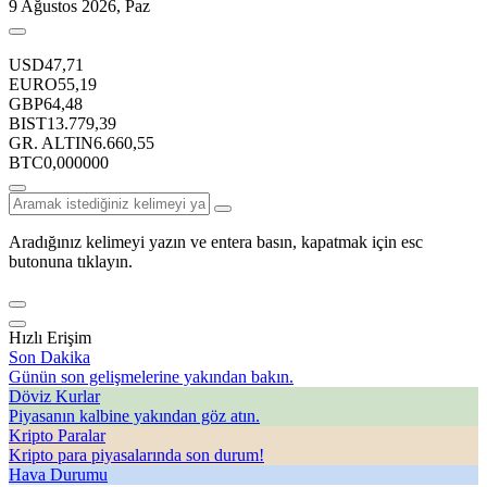
9 Ağustos 2026, Paz
USD
47,71
EURO
55,19
GBP
64,48
BIST
13.779,39
GR. ALTIN
6.660,55
BTC
0,000000
Aradığınız kelimeyi yazın ve entera basın, kapatmak için esc
butonuna tıklayın.
Hızlı Erişim
Son Dakika
Günün son gelişmelerine yakından bakın.
Döviz Kurlar
Piyasanın kalbine yakından göz atın.
Kripto Paralar
Kripto para piyasalarında son durum!
Hava Durumu