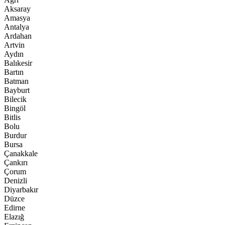
Aksaray
Amasya
Antalya
Ardahan
Artvin
Aydın
Balıkesir
Bartın
Batman
Bayburt
Bilecik
Bingöl
Bitlis
Bolu
Burdur
Bursa
Çanakkale
Çankırı
Çorum
Denizli
Diyarbakır
Düzce
Edirne
Elazığ