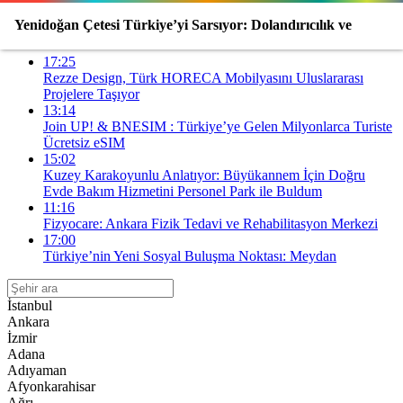
Son Gelişmeler
Yenidoğan Çetesi Türkiye’yi Sarsıyor: Dolandırıcılık ve
17:25
Ölüm Vakaları
Rezze Design, Türk HORECA Mobilyasını Uluslararası
Projelere Taşıyor
13:14
Join UP! & BNESIM : Türkiye’ye Gelen Milyonlarca Turiste
Ücretsiz eSIM
15:02
Kuzey Karakoyunlu Anlatıyor: Büyükannem İçin Doğru
Evde Bakım Hizmetini Personel Park ile Buldum
11:16
Fizyocare: Ankara Fizik Tedavi ve Rehabilitasyon Merkezi
17:00
Türkiye’nin Yeni Sosyal Buluşma Noktası: Meydan
İstanbul
Ankara
İzmir
Adana
Adıyaman
Afyonkarahisar
Ağrı