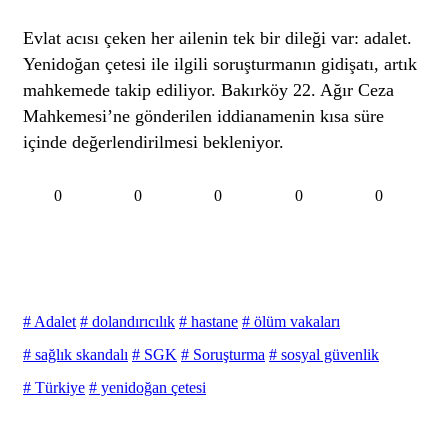
Evlat acısı çeken her ailenin tek bir dileği var: adalet.
Yenidoğan çetesi ile ilgili soruşturmanın gidişatı, artık
mahkemede takip ediliyor. Bakırköy 22. Ağır Ceza
Mahkemesi’ne gönderilen iddianamenin kısa süre
içinde değerlendirilmesi bekleniyor.
0
0
0
0
0
# Adalet
# dolandırıcılık
# hastane
# ölüm vakaları
# sağlık skandalı
# SGK
# Soruşturma
# sosyal güvenlik
# Türkiye
# yenidoğan çetesi