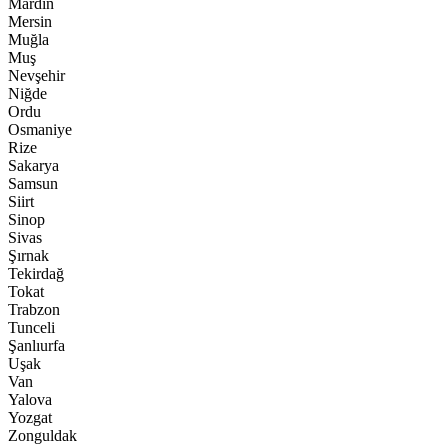
Mardin
Mersin
Muğla
Muş
Nevşehir
Niğde
Ordu
Osmaniye
Rize
Sakarya
Samsun
Siirt
Sinop
Sivas
Şırnak
Tekirdağ
Tokat
Trabzon
Tunceli
Şanlıurfa
Uşak
Van
Yalova
Yozgat
Zonguldak