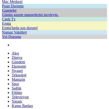
Maç Merkezi
Puan Durumu
Gazeteler
Günün gazete manşetlerini inceleyin.
Canlı Tv
Emtia
Emtia'larda son durum!
Namaz Vakitleri
Yol Durumu
Akış
Dünya
Gündem
Ekonomi
Siyaset
Teknoloji
Magazin
Spor
Sağlık
Eğitim
Televizyon
Yaşam
Kamu İlanları