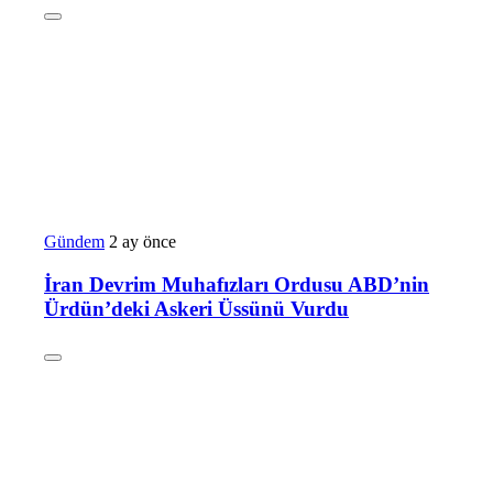
Gündem
2 ay önce
İran Devrim Muhafızları Ordusu ABD’nin
Ürdün’deki Askeri Üssünü Vurdu