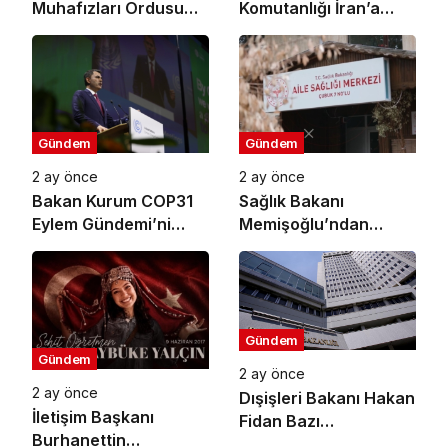
Muhafızları Ordusu
Komutanlığı İran’a
ABD’nin Ürdün’deki
Yönelik Savunma
Askeri Üssünü Vurdu
Amaçlı Saldırıların
Tamamlandığını
Duyurdu
Gündem
Gündem
2 ay önce
2 ay önce
Bakan Kurum COP31
Sağlık Bakanı
Eylem Gündemi’ni
Memişoğlu’ndan
Açıkladı: Küresel İklim
Koruyucu Sağlık
Eylemi İçin 10 Öncelikli
Hizmetleri Açıklaması:
Alan Ve 6 Hedef
2026 Yılının İlk 4
Belirlendi
Ayında Sağlıklı Hayat
Merkezlerine 96 Bini
Gündem
Gündem
Aşkın Başvuru Yapıldı
2 ay önce
2 ay önce
Dışişleri Bakanı Hakan
İletişim Başkanı
Fidan Bazı
Burhanettin
Büyükelçilerin Yeni