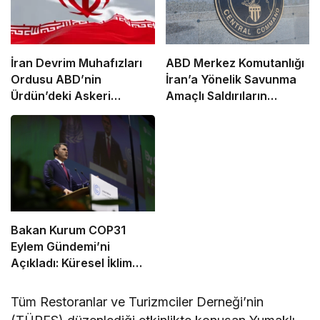
İran Devrim Muhafızları
ABD Merkez Komutanlığı
Ordusu ABD’nin
İran’a Yönelik Savunma
Ürdün’deki Askeri
Amaçlı Saldırıların
Üssünü Vurdu
Tamamlandığını Duyurdu
Bakan Kurum COP31
Eylem Gündemi’ni
Açıkladı: Küresel İklim
Eylemi İçin 10 Öncelikli
Alan Ve 6 Hedef
Tüm Restoranlar ve Turizmciler Derneği’nin
Belirlendi