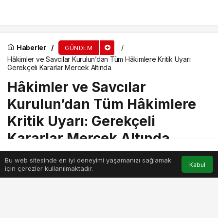
Duran’dan Şehit
Görev Yerlerini Tebliğ
Öğretmen Şenay
Etti
Aybüke Yalçın İçin
Anma Mesajı
Haberler
GÜNDEM
Hâkimler ve Savcılar Kurulun’dan Tüm Hâkimlere Kritik Uyarı:
Gerekçeli Kararlar Mercek Altında
Hâkimler ve Savcılar
Kurulun’dan Tüm Hâkimlere
Kritik Uyarı: Gerekçeli
Kararlar Mercek Altında
Bu web sitesinde en iyi deneyimi yaşamanızı sağlamak
Anasayfa
Akış
Hesabım
Kabul
için çerezler kullanılmaktadır.
Haber Merkezi
tarafından
yayınlandı
20 Aralık 2025, 22:05
yayınlandı
20 Aralık 2025, 22:05
güncellendi