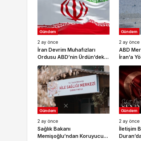
Gündem
Gündem
2 ay önce
2 ay önce
İran Devrim Muhafızları
ABD Mer
Ordusu ABD’nin Ürdün’deki
İran’a Y
Askeri Üssünü Vurdu
Amaçlı Sa
Tamamla
Gündem
Gündem
2 ay önce
2 ay önce
Sağlık Bakanı
İletişim
Memişoğlu’ndan Koruyucu
Duran’da