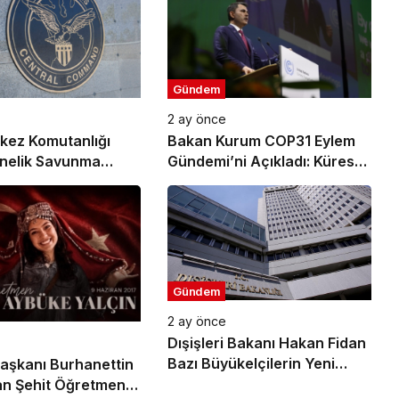
Gündem
2 ay önce
kez Komutanlığı
Bakan Kurum COP31 Eylem
önelik Savunma
Gündemi’ni Açıkladı: Küresel
ldırıların
İklim Eylemi İçin 10 Öncelikli
ndığını Duyurdu
Alan Ve 6 Hedef Belirlendi
Gündem
2 ay önce
Dışişleri Bakanı Hakan Fidan
Bazı Büyükelçilerin Yeni
 Başkanı Burhanettin
Görev Yerlerini Tebliğ Etti
n Şehit Öğretmen