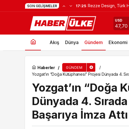
Rezze Design, Türk H
17:25
SON GELIŞMELER
Bakan Göktaş Duyurdu: Haziran Ayı Yaşlı Ve En
USD
47,70
Akış
Dünya
Gündem
Ekonomi
Haberler
GÜNDEM
Yozgat’ın “Doğa Kütüphanesi” Projesi Dünyada 4. Sırad
Yozgat’ın “Doğa K
Dünyada 4. Sırada 
Başarıya İmza Attı