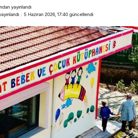
ından yayınlandı
Yaşam
ayınlandı
5 Haziran 2026, 17:40
güncellendi
Rezze Design, Türk
HORECA Mobilyasını
Uluslararası Projelere
Taşıyor