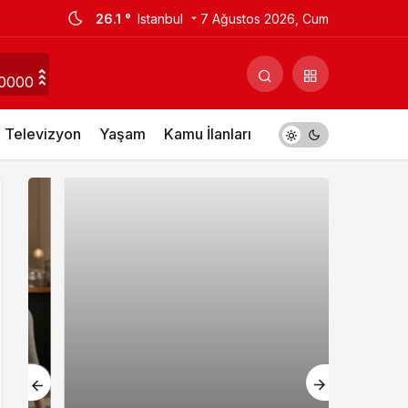
26.1 °
Istanbul
7 Ağustos 2026, Cum
0000
Televizyon
Yaşam
Kamu İlanları