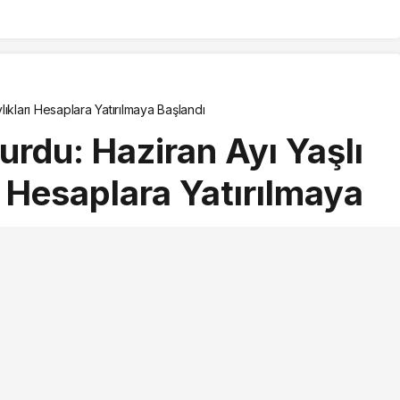
büke Yalçın İçin
sajı
ıkları Hesaplara Yatırılmaya Başlandı
rdu: Haziran Ayı Yaşlı
ı Hesaplara Yatırılmaya
ından yayınlandı
ayınlandı
5 Haziran 2026, 14:39
güncellendi