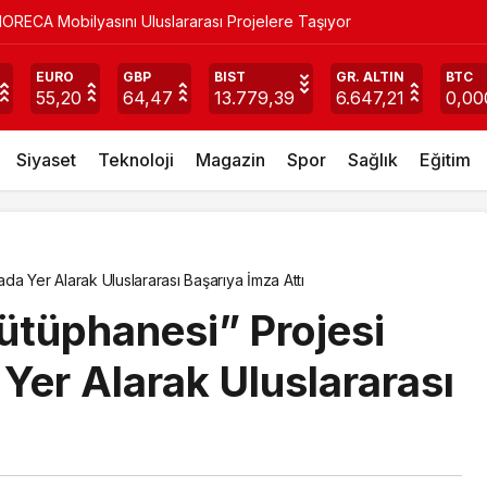
ORECA Mobilyasını Uluslararası Projelere Taşıyor
gelli Aylıkları Hesaplara Yatırılmaya Başlandı
EURO
GBP
BIST
GR. ALTIN
BTC
55,20
64,47
13.779,39
6.647,21
0,00
Siyaset
Teknoloji
Magazin
Spor
Sağlık
Eğitim
a Yer Alarak Uluslararası Başarıya İmza Attı
ütüphanesi” Projesi
Yer Alarak Uluslararası