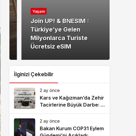
Yaşa
Yaşam
Kuz
Join UP! & BNESIM :
Anla
Türkiye’ye Gelen
Doğ
Milyonlarca Turiste
Hizm
Ücretsiz eSIM
Bul
İlginizi Çekebilir
2 ay önce
Kars ve Kağızman’da Zehir
Tacirlerine Büyük Darbe: 7
Tutuklama!
2 ay önce
Bakan Kurum COP31 Eylem
Gündemi’ni Açıkladı: