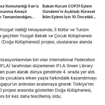
z Komutanlığı İran’a
Bakan Kurum COP31 Eylem
Savunma Amaçlı
Gündemi’ni Açıkladı: Küresel
rın Tamamlandığını
İklim Eylemi İçin 10 Öncelikli
Alan Ve 6 Hedef Belirlendi
 Yozgat Valiliği himayesinde, İl Kültür ve Turizm
ta geçirilen Yozgat Bebek ve Çocuk Kütüphanesi
(Doğa Kütüphanesi) projesi, uluslararası alanda
nizasyonlarından biri olan International Federation
 (IFLA) tarafından düzenlenen IFLA Green Library
m puan alarak dünya genelinde 4. sırada yer aldı.
rında çocuklara erken yaşta farkındalık kazandırmayı
gapur’un ardından sıralamaya girerek Türkiye’nin
0 projesi arasında gösterilen Doğa Kütüphanesi,
ını bir kez daha tescillemiş oldu.