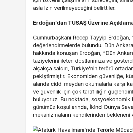
için özverili çalışmaların süreceğini, sınır
asla izin verilmeyeceğini belirttiler.
Erdoğan’dan TUSAŞ Üzerine Açıklam
Cumhurbaşkanı Recep Tayyip Erdoğan, 16
değerlendirmelerde bulundu. Dün Ankara’d
hakkında konuşan Erdoğan, “Dün Ankara’
taziyelerini ileten dostlarımıza ve göste
alçakça saldırı, Türkiye’nin terörü ortada
pekiştirmiştir. Ekonomiden güvenliğe, küre
alanda ciddi meydan okumalarla karşı karş
ve güvenlik için çok taraflılığın güçlendi
buluyoruz. Bu noktada, sosyoekonomik kırı
günümüz koşullarında, İkinci Dünya Savaş
mekanizmaların kendilerinden bekleneni v