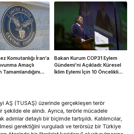
z Komutanlığı İran’a
Bakan Kurum COP31 Eylem
Savunma Amaçlı
Gündemi’ni Açıkladı: Küresel
rın Tamamlandığını
İklim Eylemi İçin 10 Öncelikli
Alan Ve 6 Hedef Belirlendi
ayi AŞ (TUSAŞ) üzerinde gerçekleşen terör
r şekilde ele alındı. Ayrıca, terörle mücadele
dımlar detaylı bir biçimde tartışıldı. Katılımcılar,
lmesi gerektiğini vurguladı ve terörsüz bir Türkiye