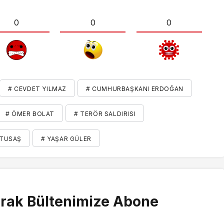
0
0
0
# CEVDET YILMAZ
# CUMHURBAŞKANI ERDOĞAN
# ÖMER BOLAT
# TERÖR SALDIRISI
 TUSAŞ
# YAŞAR GÜLER
rak Bültenimize Abone