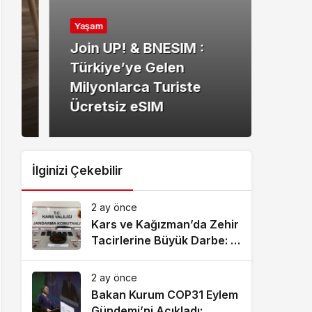
Yaşa
Yaşam
Kuz
Join UP! & BNESIM :
Anla
Türkiye’ye Gelen
Doğ
Milyonlarca Turiste
Hizm
Ücretsiz eSIM
Bul
İlginizi Çekebilir
2 ay önce
Kars ve Kağızman’da Zehir
Tacirlerine Büyük Darbe: 7
Tutuklama!
2 ay önce
Bakan Kurum COP31 Eylem
Gündemi’ni Açıkladı: