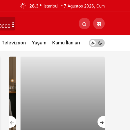
28.3 °
Istanbul
7 Ağustos 2026, Cum
0000
Televizyon
Yaşam
Kamu İlanları