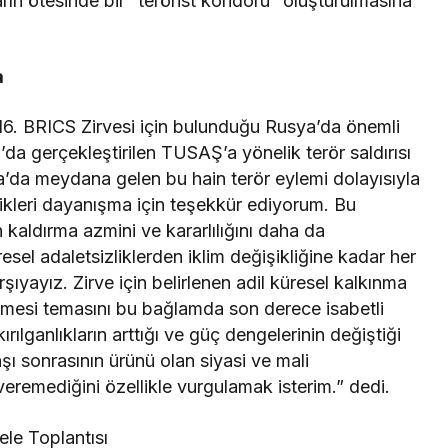
ların ötesinde bir “terörist koridoru” oluşturulmasına
a
. BRICS Zirvesi için bulunduğu Rusya’da önemli
a gerçekleştirilen TUSAŞ’a yönelik terör saldırısı
da meydana gelen bu hain terör eylemi dolayısıyla
rdikleri dayanışma için teşekkür ediyorum. Bu
n kaldırma azmini ve kararlılığını daha da
sel adaletsizliklerden iklim değişikliğine kadar her
ıyayız. Zirve için belirlenen adil küresel kalkınma
rilmesi temasını bu bağlamda son derece isabetli
lganlıkların arttığı ve güç dengelerinin değiştiği
ı sonrasının ürünü olan siyasi ve mali
eremediğini özellikle vurgulamak isterim.” dedi.