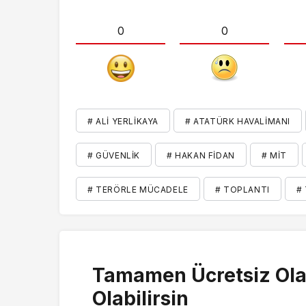
0
0
# ALI YERLIKAYA
# ATATÜRK HAVALIMANI
# GÜVENLIK
# HAKAN FIDAN
# MİT
# TERÖRLE MÜCADELE
# TOPLANTI
#
Tamamen Ücretsiz Ola
Olabilirsin