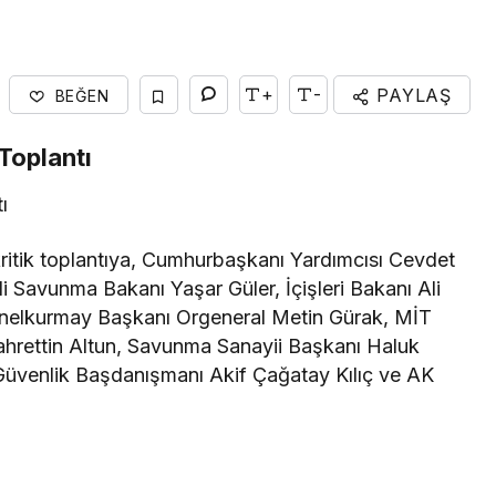
Yaşam
Rezze Design, Türk
+
-
PAYLAŞ
BEĞEN
HORECA Mobilyasını
Uluslararası Projelere
Toplantı
Taşıyor
kritik toplantıya, Cumhurbaşkanı Yardımcısı Cevdet
li Savunma Bakanı Yaşar Güler, İçişleri Bakanı Ali
Genelkurmay Başkanı Orgeneral Metin Gürak, MİT
Fahrettin Altun, Savunma Sanayii Başkanı Haluk
Güvenlik Başdanışmanı Akif Çağatay Kılıç ve AK