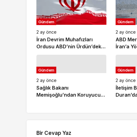
Gündem
Gündem
2 ay önce
2 ay önce
İran Devrim Muhafızları
ABD Mer
Ordusu ABD’nin Ürdün’deki
İran’a Y
Askeri Üssünü Vurdu
Amaçlı Sa
Tamamla
Gündem
Gündem
2 ay önce
2 ay önce
Sağlık Bakanı
İletişim
Memişoğlu’ndan Koruyucu
Duran’da
Sağlık Hizmetleri Açıklaması:
Şenay Ay
2026 Yılının İlk 4 Ayında
Anma Me
Sağlıklı Hayat Merkezlerine
96 Bini Aşkın Başvuru
Yapıldı
Bir Cevap Yaz