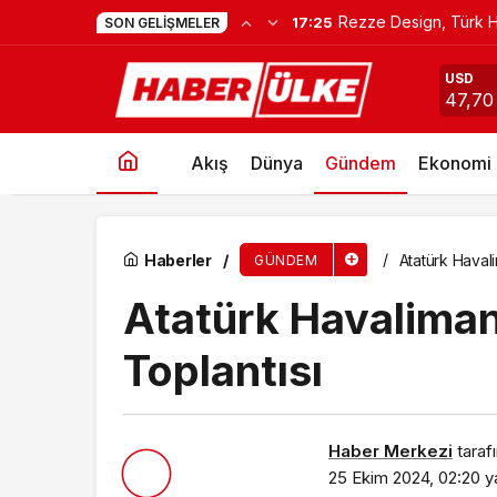
Rezze Design, Türk H
17:25
SON GELIŞMELER
Atatürk Havalimanı’nda Terörle Mücadele Top
USD
47,70
Akış
Dünya
Gündem
Ekonomi
Haberler
Atatürk Haval
GÜNDEM
Atatürk Havaliman
Toplantısı
Haber Merkezi
taraf
25 Ekim 2024, 02:20
ya