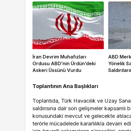
İran Devrim Muhafızları
ABD Merke
Ordusu ABD’nin Ürdün’deki
Yönelik 
Askeri Üssünü Vurdu
Saldırıla
Duyurdu
Toplantının Ana Başlıkları
Toplantıda, Türk Havacılık ve Uzay San
saldırısına dair son gelişmeler kapsamlı bi
konusundaki mevcut ve gelecekte atılacak a
terörle mücadelede kararlılıkla devam edi