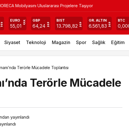
ORECA Mobilyasını Uluslararası Projelere Taşıyor
lantısı
EURO
GBP
BIST
GR. ALTIN
BTC
55,01
64,24
13.798,82
6.561,83
0,00
Siyaset
Teknoloji
Magazin
Spor
Sağlık
Eğitim
imanı’nda Terörle Mücadele Toplantısı
ı’nda Terörle Mücadele
ından yayınlandı
yınlandı