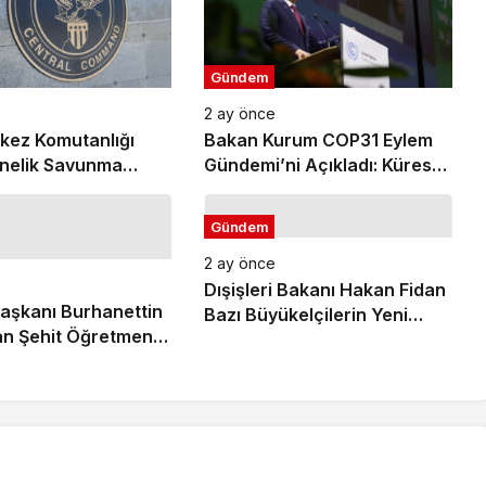
Gündem
2 ay önce
kez Komutanlığı
Bakan Kurum COP31 Eylem
önelik Savunma
Gündemi’ni Açıkladı: Küresel
ldırıların
İklim Eylemi İçin 10 Öncelikli
ndığını Duyurdu
Alan Ve 6 Hedef Belirlendi
Gündem
2 ay önce
Dışişleri Bakanı Hakan Fidan
 Başkanı Burhanettin
Bazı Büyükelçilerin Yeni
n Şehit Öğretmen
Görev Yerlerini Tebliğ Etti
büke Yalçın İçin
sajı