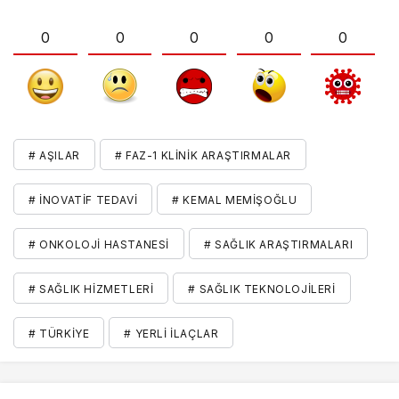
0
0
0
0
0
# AŞILAR
# FAZ-1 KLINIK ARAŞTIRMALAR
# INOVATIF TEDAVI
# KEMAL MEMIŞOĞLU
# ONKOLOJI HASTANESI
# SAĞLIK ARAŞTIRMALARI
# SAĞLIK HIZMETLERI
# SAĞLIK TEKNOLOJILERI
# TÜRKIYE
# YERLI ILAÇLAR